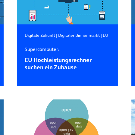
Digitale Zukunft
|
Digitaler Binnenmarkt
|
EU
Supercomputer:
EU Hochleistungsrechner
suchen ein Zuhause