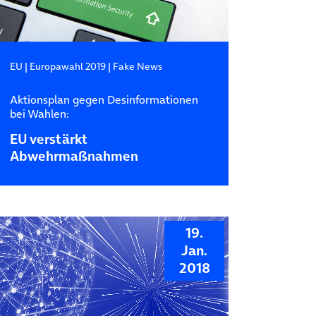
EU
|
Europawahl 2019
|
Fake News
Aktionsplan gegen Desinformationen
bei Wahlen:
EU verstärkt
Abwehrmaßnahmen
19.
Jan.
2018