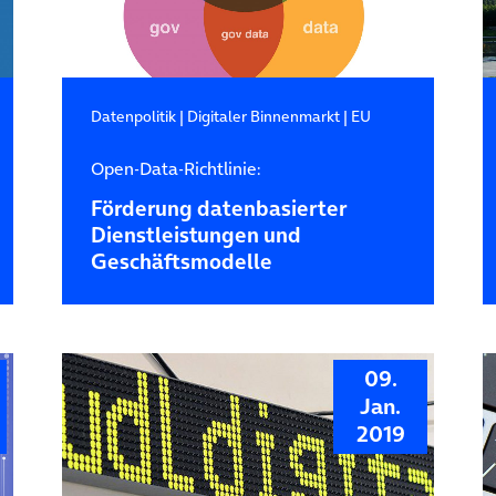
Datenpolitik
|
Digitaler Binnenmarkt
|
EU
Open-Data-Richtlinie:
Förderung datenbasierter
Dienstleistungen und
Geschäftsmodelle
09.
Jan.
2019