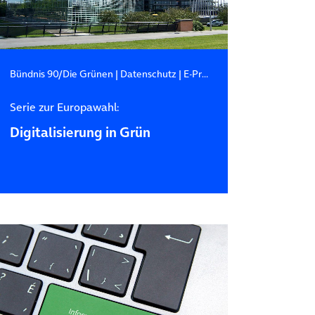
Bündnis 90/Die Grünen
|
Datenschutz
|
E-Privacy-Verordnung
Serie zur Europawahl:
Digitalisierung in Grün