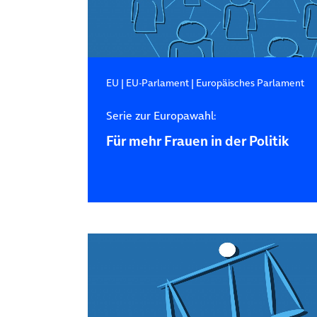
EU
|
EU-Parlament
|
Europäisches Parlament
Serie zur Europawahl:
Für mehr Frauen in der Politik