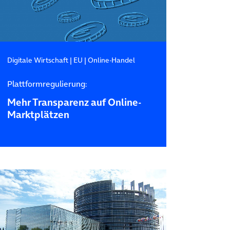
Digitale Wirtschaft
|
EU
|
Online-Handel
Plattformregulierung:
Mehr Transparenz auf Online-
Marktplätzen