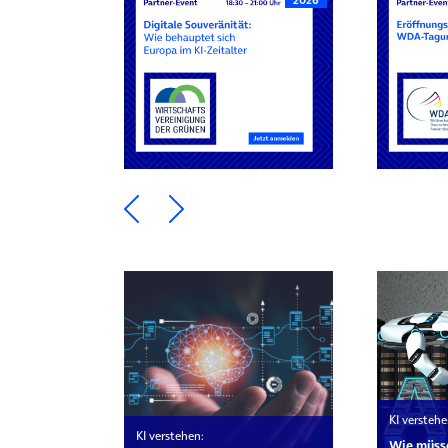
Ein Element zurück blättern
Ein Element weiter blätte
KI verstehe
KI verstehen:
Wie müsse