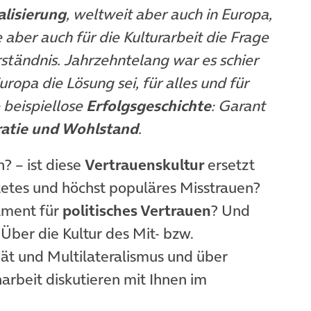
lisierung
, weltweit aber auch in Europa,
re aber auch für die Kulturarbeit die Frage
tändnis. Jahrzehntelang war es schier
ropa die Lösung sei, für alles und für
e beispiellose
Erfolgsgeschichte
: Garant
ratie und Wohlstand
.
? – ist diese
Vertrauenskultur
ersetzt
tetes und höchst populäres Misstrauen?
dament für
politisches Vertrauen
? Und
ber die Kultur des Mit- bzw.
ät und Multilateralismus und über
rbeit diskutieren mit Ihnen im