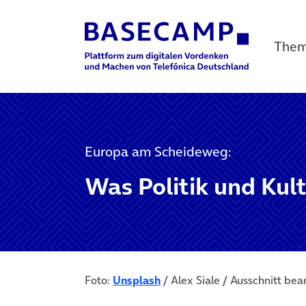
The
Main Navigation
Europa am Scheideweg:
Was Politik und Kul
(öffnet in neuem Tab)
Foto:
Unsplash
/ Alex Siale / Ausschnitt bea