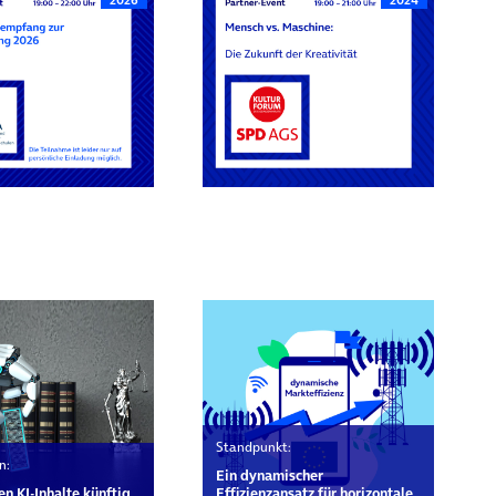
rn
Standpunkt:
n:
Ein dynamischer
n KI-Inhalte künftig
Effizienzansatz für horizontale