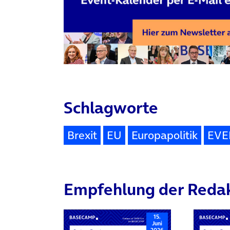
Schlagworte
Brexit
EU
Europapolitik
EVE
Empfehlung der Reda
15.
Juni
2026