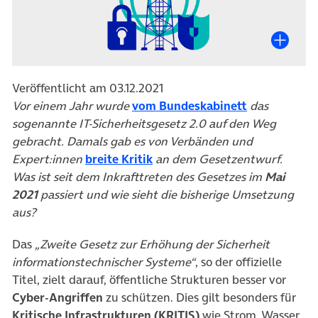
Veröffentlicht am 03.12.2021
(öffnet in n
Vor einem Jahr wurde
vom Bundeskabinett
das
sogenannte IT-Sicherheitsgesetz 2.0 auf den Weg
gebracht. Damals gab es von Verbänden und
(öffnet in neuem Tab)
Expert:innen
breite Kritik
an dem Gesetzentwurf.
Was ist seit dem Inkrafttreten des Gesetzes im
Mai
2021
passiert und wie sieht die bisherige Umsetzung
aus?
Das
„Zweite Gesetz zur Erhöhung der Sicherheit
informationstechnischer Systeme“
, so der offizielle
Titel, zielt darauf, öffentliche Strukturen besser vor
Cyber-Angriffen
zu schützen. Dies gilt besonders für
Kritische Infrastrukturen (KRITIS)
wie Strom, Wasser,