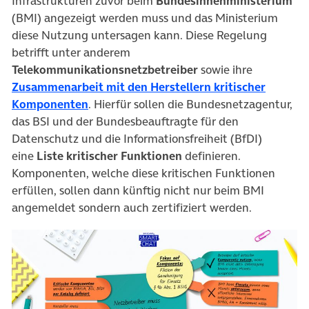
Infrastrukturen zuvor beim
Bundesinnenministerium
(BMI) angezeigt werden muss und das Ministerium
diese Nutzung untersagen kann. Diese Regelung
betrifft unter anderem
Telekommunikationsnetzbetreiber
sowie ihre
Zusammenarbeit mit den Herstellern kritischer
(öffnet in neuem Tab)
Komponenten
. Hierfür sollen die Bundesnetzagentur,
das BSI und der Bundesbeauftragte für den
Datenschutz und die Informationsfreiheit (BfDI)
eine
Liste kritischer Funktionen
definieren.
Komponenten, welche diese kritischen Funktionen
erfüllen, sollen dann künftig nicht nur beim BMI
angemeldet sondern auch zertifiziert werden.