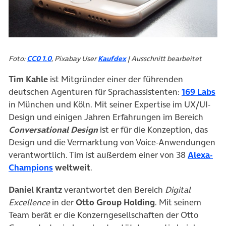
Foto:
CC0 1.0
, Pixabay User
Kaufdex
| Ausschnitt bearbeitet
Tim Kahle
ist Mitgründer einer der führenden
(ö
deutschen Agenturen für Sprachassistenten:
169 Labs
in München und Köln. Mit seiner Expertise im UX/UI-
Design und einigen Jahren Erfahrungen im Bereich
Conversational Design
ist er für die Konzeption, das
Design und die Vermarktung von Voice-Anwendungen
verantwortlich. Tim ist außerdem einer von 38
Alexa-
(öffnet in neuem Tab)
Champions
weltweit
.
Daniel Krantz
verantwortet den Bereich
Digital
Excellence
in der
Otto Group Holding
. Mit seinem
Team berät er die Konzerngesellschaften der Otto