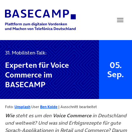
Main Navigation
31. Mobilisten-Talk:
05.
Experten für Voice
Sep.
Commerce im
BASECAMP
(öffnet in neuem Tab)
(öffnet in neuem Tab)
Foto:
Unsplash
User
Ben Kolde
| Ausschnitt bearbeitet
Wie
steht es um den
Voice Commerce
in Deutschland
und weltweit? Und was sind Erfolgsrezepte für gute
Sprach-Applikationen in Retail und Commerce? Darum