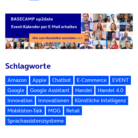
Schlagworte
Amazon
Apple
Chatbot
E-Commerce
EVENT
Google
Google Assistant
Handel
Handel 4.0
Innovation
Innovationen
Künstliche Intelligenz
Mobilisten-Talk
MOG
Retail
Sprachassistenzsysteme