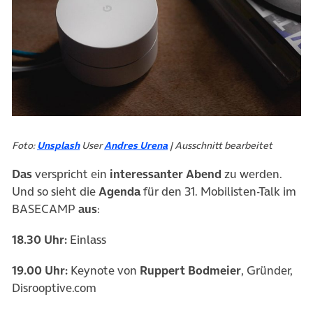
(öffnet in neuem Tab)
(öffnet in neuem Tab)
Foto:
Unsplash
User
Andres Urena
| Ausschnitt bearbeitet
Das
verspricht ein
interessanter Abend
zu werden.
Und so sieht die
Agenda
für den 31. Mobilisten-Talk im
BASECAMP
aus
:
18.30 Uhr:
Einlass
19.00 Uhr:
Keynote von
Ruppert Bodmeier
, Gründer,
Disrooptive.com