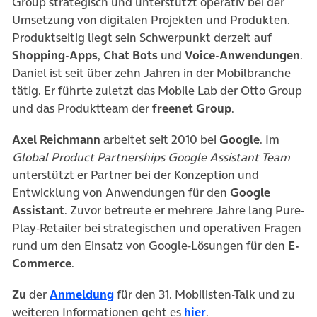
Group strategisch und unterstützt operativ bei der
Umsetzung von digitalen Projekten und Produkten.
Produktseitig liegt sein Schwerpunkt derzeit auf
Shopping-Apps
,
Chat Bots
und
Voice-Anwendungen
.
Daniel ist seit über zehn Jahren in der Mobilbranche
tätig. Er führte zuletzt das Mobile Lab der Otto Group
und das Produktteam der
freenet Group
.
Axel Reichmann
arbeitet seit 2010 bei
Google
. Im
Global Product Partnerships Google Assistant Team
unterstützt er Partner bei der Konzeption und
Entwicklung von Anwendungen für den
Google
Assistant
. Zuvor betreute er mehrere Jahre lang Pure-
Play-Retailer bei strategischen und operativen Fragen
rund um den Einsatz von Google-Lösungen für den
E-
Commerce
.
(öffnet in neuem Tab)
Zu
der
Anmeldung
für den 31. Mobilisten-Talk und zu
(öffnet in neuem Ta
weiteren Informationen geht es
hier
.