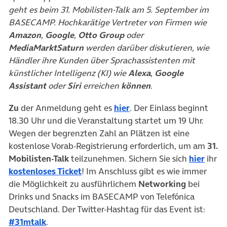
geht es beim 31. Mobilisten-Talk am 5. September im
BASECAMP. Hochkarätige Vertreter von Firmen wie
Amazon
,
Google
,
Otto Group
oder
MediaMarktSaturn
werden darüber diskutieren, wie
Händler ihre Kunden über Sprachassistenten mit
künstlicher Intelligenz (KI) wie
Alexa
,
Google
Assistant
oder
Siri
erreichen
können
.
(öffnet in neuem Tab)
Zu
der Anmeldung geht es
hier
. Der Einlass beginnt
18.30 Uhr und die Veranstaltung startet um 19 Uhr.
Wegen der begrenzten Zahl an Plätzen ist eine
kostenlose Vorab-Registrierung erforderlich, um am
31.
(öffn
Mobilisten-Talk
teilzunehmen. Sichern Sie sich
hier
ihr
(öffnet in neuem Tab)
kostenloses Ticket
! Im Anschluss gibt es wie immer
die Möglichkeit zu ausführlichem
Networking
bei
Drinks und Snacks im BASECAMP von Telefónica
Deutschland. Der Twitter-Hashtag für das Event ist:
(öffnet in neuem Tab)
#31mtalk
.