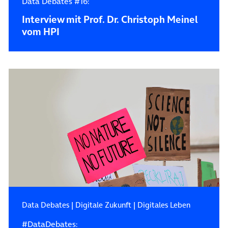
Data Debates #16:
Interview mit Prof. Dr. Christoph Meinel
vom HPI
Data Debates
|
Digitale Zukunft
|
Digitales Leben
#DataDebates: