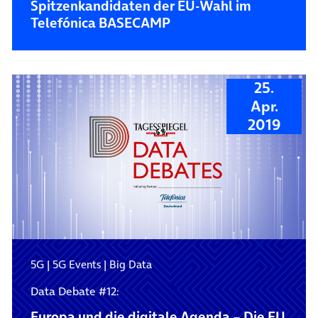
Spitzenkandidaten der EU-Wahl im
Telefónica BASECAMP
25.
Apr.
2019
5G
|
5G Events
|
Big Data
Data Debate #12:
Europa und die digitale Agenda – Die EU