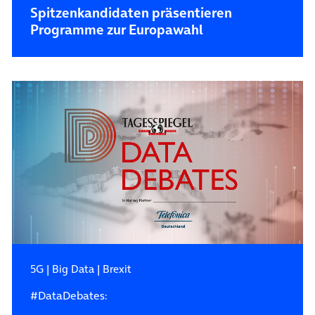
Spitzenkandidaten präsentieren
Programme zur Europawahl
5G
|
Big Data
|
Brexit
#DataDebates: