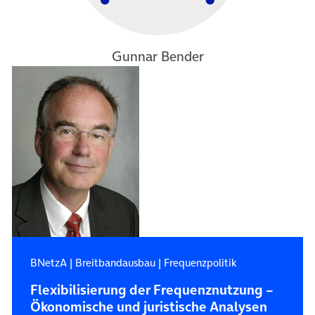
Gunnar Bender
BNetzA
|
Breitbandausbau
|
Frequenzpolitik
Flexibilisierung der Frequenznutzung –
Ökonomische und juristische Analysen