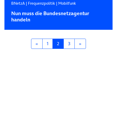
BNetzA
|
Frequenzpolitik
|
Mobilfunk
Nun muss die Bundesnetzagentur
handeln
Posts navigation
«
1
2
3
»