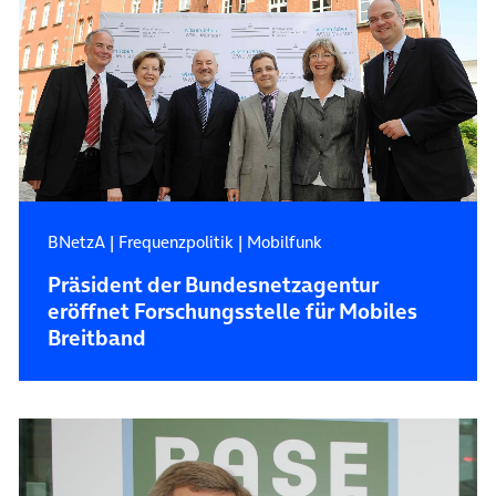
BNetzA
|
Frequenzpolitik
|
Mobilfunk
Präsident der Bundesnetzagentur
eröffnet Forschungsstelle für Mobiles
Breitband