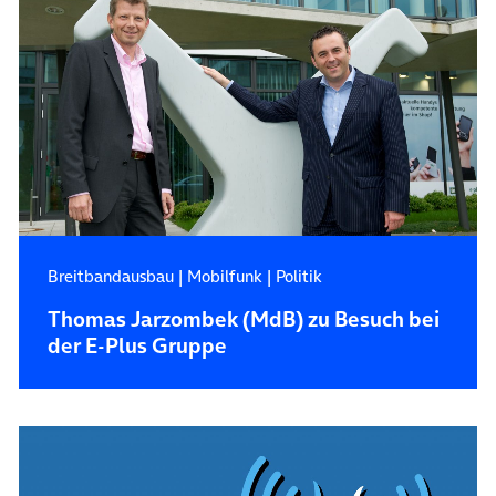
Breitbandausbau
|
Mobilfunk
|
Politik
Thomas Jarzombek (MdB) zu Besuch bei
der E-Plus Gruppe