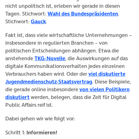
nicht unpolitisch ist, erleben wir gerade in diesen
(öffnet 
Tagen. Stichwort:
Wahl des Bundespräsidenten
.
(öffnet in neuem Tab)
Stichwort:
Gauck
.
Fakt ist, dass viele wirtschaftliche Unternehmungen –
insbesondere in regulierten Branchen – von
politischen Entscheidungen abhängen. Etwa die
(öffnet in neuem Tab)
anstehende
TKG-Novelle
, die Auswirkungen auf das
digitale Kommunikationsverhalten jedes einzelnen
Verbrauchers haben wird. Oder der
viel diskutierte
(öffnet in neuem Ta
Jugendmedienschutz-Staatsvertrag
. Diese Beispiele,
die gerade online insbesondere
von vielen Politikern
(öffnet in neuem Tab)
diskutiert
werden, belegen, dass die Zeit für Digital
Public Affairs reif ist.
Dabei gehen wir wie folgt vor:
Schritt 1:
Informieren!