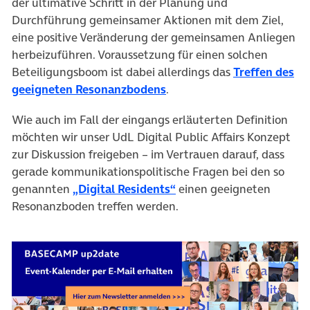
der ultimative Schritt in der Planung und
Durchführung gemeinsamer Aktionen mit dem Ziel,
eine positive Veränderung der gemeinsamen Anliegen
herbeizuführen. Voraussetzung für einen solchen
Beteiligungsboom ist dabei allerdings das
Treffen des
(öffnet in neuem Tab)
geeigneten Resonanzbodens
.
Wie auch im Fall der eingangs erläuterten Definition
möchten wir unser UdL Digital Public Affairs Konzept
zur Diskussion freigeben – im Vertrauen darauf, dass
gerade kommunikationspolitische Fragen bei den so
(öffnet in neuem Tab)
genannten
„Digital Residents“
einen geeigneten
Resonanzboden treffen werden.