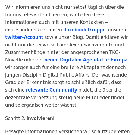
Wir informieren uns nicht nur selbst täglich über die
für uns relevanten Themen, wir teilen diese
Informationen auch mit unseren Kontakten –
(öffnet in n
insbesondere über unsere
facebook-Gruppe
, unseren
(öffnet in neuem Tab)
twitter-Account
sowie unser Blog. Damit erklären wir
nicht nur die teilweise komplexen Sachverhalte und
Zusammenhänge hinter der angesprochenen TKG-
(öf
Novelle oder der
neuen Digitalen Agenda für Europa
,
wir sorgen auch für eine breitere Akzeptanz der noch
jungen Disziplin Digital Public Affairs. Der wachsende
Grad der Erkenntnis sorgt so schließlich dafür, dass
(öffnet in neuem Tab)
sich eine
relevante Community
bildet, die über die
dezentrale Vernetzung stetig neue Mitglieder findet
und so organisch weiter wächst.
Schritt 2:
Involvieren!
Besagte Informationen versuchen wir so aufzubereiten