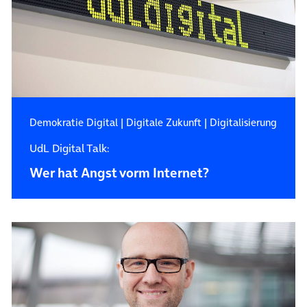
Demokratie Digital
|
Digitale Zukunft
|
Digitalisierung
UdL Digital Talk:
Wer hat Angst vorm Internet?