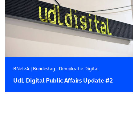
BNetzA
|
Bundestag
|
Demokratie Digital
UdL Digital Public Affairs Update #2