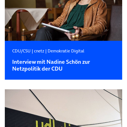
CDU/CSU
|
cnetz
|
Demokratie Digital
Interview mit Nadine Schön zur
Netzpolitik der CDU