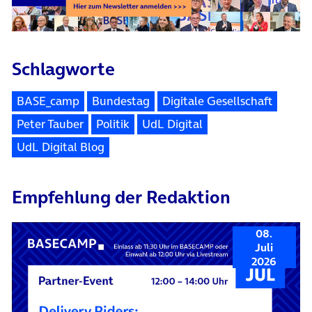
Schlagworte
BASE_camp
Bundestag
Digitale Gesellschaft
Peter Tauber
Politik
UdL Digital
UdL Digital Blog
Empfehlung der Redaktion
08.
Juli
2026