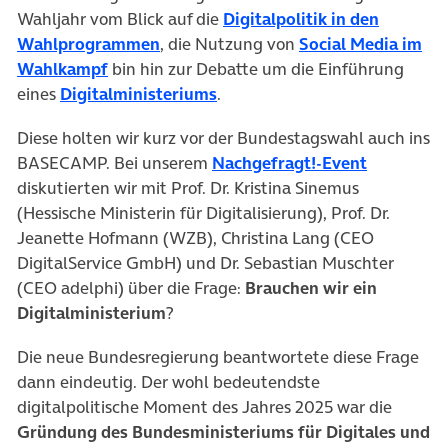
Wahljahr vom Blick auf die
Digitalpolitik in den
(öffnet in neuem Tab)
Wahlprogrammen
, die Nutzung von
Social Media im
(öffnet in neuem Tab)
Wahlkampf
bin hin zur Debatte um die Einführung
(öffnet in neuem Tab)
eines
Digitalministeriums
.
Diese holten wir kurz vor der Bundestagswahl auch ins
(öffnet in
BASECAMP. Bei unserem
Nachgefragt!-Event
diskutierten wir mit Prof. Dr. Kristina Sinemus
(Hessische Ministerin für Digitalisierung), Prof. Dr.
Jeanette Hofmann (WZB), Christina Lang (CEO
DigitalService GmbH) und Dr. Sebastian Muschter
(CEO adelphi) über die Frage:
Brauchen wir ein
Digitalministerium
?
Die neue Bundesregierung beantwortete diese Frage
dann eindeutig. Der wohl bedeutendste
digitalpolitische Moment des Jahres 2025 war die
Gründung des Bundesministeriums für Digitales und