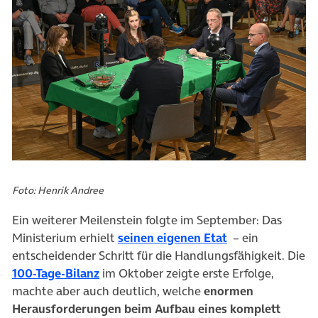
Foto: Henrik Andree
Ein weiterer Meilenstein folgte im September: Das
(öffnet in neuem
Ministerium erhielt
seinen eigenen Etat
– ein
entscheidender Schritt für die Handlungsfähigkeit. Die
(öffnet in neuem Tab)
100-Tage-Bilanz
im Oktober zeigte erste Erfolge,
machte aber auch deutlich, welche
enormen
Herausforderungen beim Aufbau eines komplett