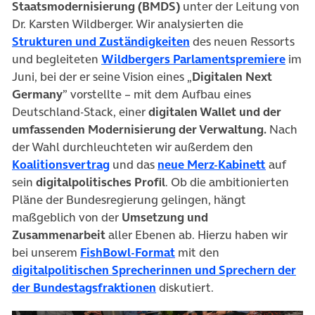
Staatsmodernisierung (BMDS)
unter der Leitung von
Dr. Karsten Wildberger. Wir analysierten die
(öffnet in neuem Tab)
Strukturen und Zuständigkeiten
des neuen Ressorts
(öffn
und begleiteten
Wildbergers Parlamentspremiere
im
Juni, bei der er seine Vision eines „
Digitalen Next
Germany
” vorstellte – mit dem Aufbau eines
Deutschland-Stack, einer
digitalen Wallet und der
umfassenden Modernisierung der Verwaltung.
Nach
der Wahl durchleuchteten wir außerdem den
(öffnet in neuem Tab)
(öffnet 
Koalitionsvertrag
und das
neue Merz-Kabinett
auf
sein
digitalpolitisches Profil
.
Ob die ambitionierten
Pläne der Bundesregierung gelingen, hängt
maßgeblich von der
Umsetzung und
Zusammenarbeit
aller Ebenen ab.
Hierzu haben wir
(öffnet in neuem Tab)
bei unserem
FishBowl-Format
mit den
digitalpolitischen Sprecherinnen und Sprechern der
(öffnet in neuem Tab)
der Bundestagsfraktionen
diskutiert.