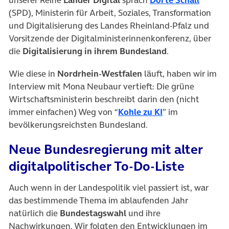
(SPD), Ministerin für Arbeit, Soziales, Transformation
und Digitalisierung des Landes Rheinland-Pfalz und
Vorsitzende der Digitalministerinnenkonferenz, über
die
Digitalisierung in ihrem Bundesland
.
Wie diese in
Nordrhein-Westfalen
läuft, haben wir im
Interview mit Mona Neubaur vertieft: Die grüne
Wirtschaftsministerin beschreibt darin den (nicht
(öffnet in neuem
immer einfachen) Weg von “
Kohle zu KI
” im
bevölkerungsreichsten Bundesland.
Neue Bundesregierung mit alter
digitalpolitischer To-Do-Liste
Auch wenn in der Landespolitik viel passiert ist, war
das bestimmende Thema im ablaufenden Jahr
natürlich die
Bundestagswahl
und ihre
Nachwirkungen. Wir folgten den Entwicklungen im