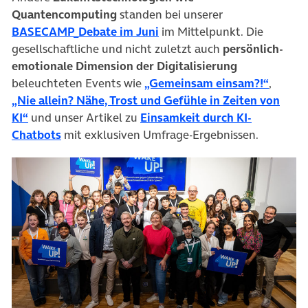
Quantencomputing
standen bei unserer
(öffnet in neuem Tab)
BASECAMP_Debate im Juni
im Mittelpunkt. Die
gesellschaftliche und nicht zuletzt auch
persönlich-
emotionale Dimension der Digitalisierung
(öffnet
beleuchteten Events wie
„Gemeinsam einsam?!“
,
„Nie allein? Nähe, Trost und Gefühle in Zeiten von
(öffnet in neuem Tab)
KI“
und unser Artikel zu
Einsamkeit durch KI-
(öffnet in neuem Tab)
Chatbots
mit exklusiven Umfrage-Ergebnissen.