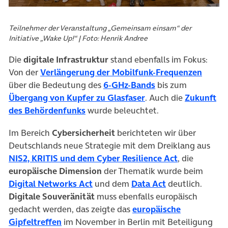
Teilnehmer der Veranstaltung „Gemeinsam einsam“ der
Initiative „Wake Up!“ | Foto: Henrik Andree
Die
digitale Infrastruktur
stand ebenfalls im Fokus:
(öffne
Von der
Verlängerung der Mobilfunk-Frequenzen
(öffnet in neuem T
über die Bedeutung des
6-GHz-Bands
bis zum
(öffnet in neuem Tab
Übergang von Kupfer zu Glasfaser
. Auch die
Zukunft
(öffnet in neuem Tab)
des Behördenfunks
wurde beleuchtet.
Im Bereich
Cybersicherheit
berichteten wir über
Deutschlands neue Strategie mit dem Dreiklang aus
(öffnet in n
NIS2, KRITIS und dem Cyber Resilience Act
, die
europäische Dimension
der Thematik wurde beim
(öffnet in neuem Tab)
(öffnet in neue
Digital Networks Act
und dem
Data Act
deutlich.
Digitale Souveränität
muss ebenfalls europäisch
gedacht werden, das zeigte das
europäische
(öffnet in neuem Tab)
Gipfeltreffen
im November in Berlin mit Beteiligung