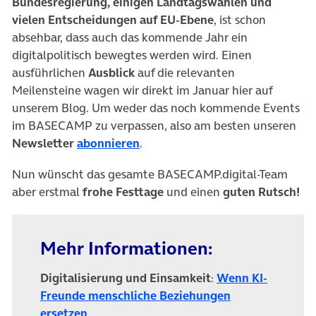
Bundesregierung, einigen Landtagswahlen und
vielen Entscheidungen auf EU-Ebene
, ist schon
absehbar, dass auch das kommende Jahr ein
digitalpolitisch bewegtes werden wird. Einen
ausführlichen
Ausblick
auf die relevanten
Meilensteine wagen wir direkt im Januar hier auf
unserem Blog. Um weder das noch kommende Events
im BASECAMP zu verpassen, also am besten unseren
(öffnet in neuem Tab)
Newsletter
abonnieren
.
Nun wünscht das gesamte BASECAMP.digital-Team
aber erstmal
frohe Festtage
und einen
guten Rutsch!
Mehr Informationen:
Digitalisierung und Einsamkeit
:
Wenn KI-
Freunde menschliche Beziehungen
(öffnet in neuem Tab)
ersetzen