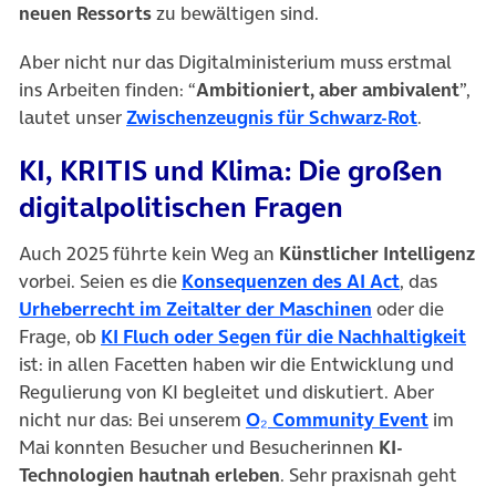
neuen Ressorts
zu bewältigen sind.
Aber nicht nur das Digitalministerium muss erstmal
ins Arbeiten finden: “
Ambitioniert, aber ambivalent
”,
(öffnet i
lautet unser
Zwischenzeugnis für Schwarz-Rot
.
KI, KRITIS und Klima: Die großen
digitalpolitischen Fragen
Auch 2025 führte kein Weg an
Künstlicher Intelligenz
(öffnet in 
vorbei. Seien es die
Konsequenzen des AI Act
, das
(öffnet in neu
Urheberrecht im Zeitalter der Maschinen
oder die
(öf
Frage, ob
KI Fluch oder Segen für die Nachhaltigkeit
ist: in allen Facetten haben wir die Entwicklung und
Regulierung von KI begleitet und diskutiert. Aber
(öffnet
nicht nur das: Bei unserem
O₂ Community Event
im
Mai konnten Besucher und Besucherinnen
KI-
Technologien hautnah erleben
. Sehr praxisnah geht