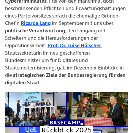
Cyberkriminalität
. Frei von den manchmal doch
beschränkenden Pflichten und Erwartungshaltungen
eines Parteivorsitzes sprach die ehemalige Grünen-
(öffnet in neuem Tab)
Chefin
Ricarda Lang
im September mit uns über
politische Verantwortung
, den Umgang mit
Scheitern und die Herausforderungen der
(öffnet in ne
Oppositionsarbeit.
Prof. Dr. Luise Hölscher
,
Staatssekretärin im neu geschaffenen
Bundesministerium für Digitales und
Staatsmodernisierung, gab im Dezember Einblicke in
die
strategischen Ziele der Bundesregierung für den
digitalen Staat
.