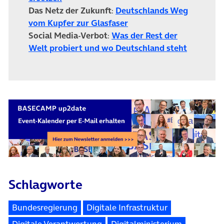
Das Netz der Zukunft
:
Deutschlands Weg
(öffnet in neuem Tab)
vom Kupfer zur Glasfaser
Social Media-Verbot
:
Was der Rest der
(öffnet i
Welt probiert und wo Deutschland steht
Schlagworte
Bundesregierung
Digitale Infrastruktur
Digitale Verantwortung
Digitalministerium