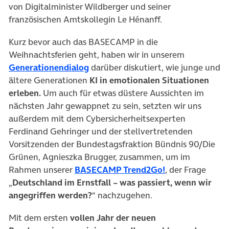
von Digitalminister Wildberger und seiner
französischen Amtskollegin Le Hénanff.
Kurz bevor auch das BASECAMP in die
Weihnachtsferien geht, haben wir in unserem
(öffnet in neuem Tab)
Generationendialog
darüber diskutiert, wie junge und
ältere Generationen
KI in emotionalen Situationen
erleben.
Um auch für etwas düstere Aussichten im
nächsten Jahr gewappnet zu sein, setzten wir uns
außerdem mit dem Cybersicherheitsexperten
Ferdinand Gehringer und der stellvertretenden
Vorsitzenden der Bundestagsfraktion Bündnis 90/Die
Grünen, Agnieszka Brugger, zusammen, um im
(öffnet in neue
Rahmen unserer
BASECAMP Trend2Go!
, der Frage
„
Deutschland im Ernstfall – was passiert, wenn wir
angegriffen werden?
“ nachzugehen.
Mit dem ersten
vollen Jahr der neuen