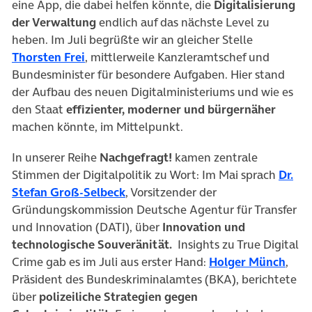
eine App, die dabei helfen könnte, die
Digitalisierung
der Verwaltung
endlich auf das nächste Level zu
heben. Im Juli begrüßte wir an gleicher Stelle
(öffnet in neuem Tab)
Thorsten Frei
, mittlerweile Kanzleramtschef und
Bundesminister für besondere Aufgaben. Hier stand
der Aufbau des neuen Digitalministeriums und wie es
den Staat
effizienter, moderner und bürgernäher
machen könnte, im Mittelpunkt.
In unserer Reihe
Nachgefragt!
kamen zentrale
Stimmen der Digitalpolitik zu Wort: Im Mai sprach
Dr.
(öffnet in neuem Tab)
Stefan Groß-Selbeck
, Vorsitzender der
Gründungskommission Deutsche Agentur für Transfer
und Innovation (DATI), über
Innovation und
technologische Souveränität.
Insights zu True Digital
(öff
Crime gab es im Juli aus erster Hand:
Holger Münch
,
Präsident des Bundeskriminalamtes (BKA), berichtete
über
polizeiliche Strategien gegen