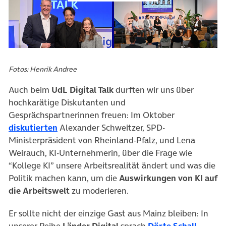
Fotos: Henrik Andree
Auch beim
UdL Digital Talk
durften wir uns über
hochkarätige Diskutanten und
Gesprächspartnerinnen freuen: Im Oktober
(öffnet in neuem Tab)
diskutierten
Alexander Schweitzer, SPD-
Ministerpräsident von Rheinland-Pfalz, und Lena
Weirauch, KI-Unternehmerin, über die Frage wie
“Kollege KI” unsere Arbeitsrealität ändert und was die
Politik machen kann, um die
Auswirkungen von KI auf
die Arbeitswelt
zu moderieren.
Er sollte nicht der einzige Gast aus Mainz bleiben: In
(öffnet
unserer Reihe
Länder Digital
sprach
Dörte Schall