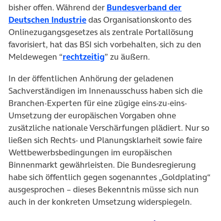
bisher offen. Während der
Bundesverband der
(öffnet in neuem Tab)
Deutschen Industrie
das Organisationskonto des
Onlinezugangsgesetzes als zentrale Portallösung
favorisiert, hat das BSI sich vorbehalten, sich zu den
(öffnet in neuem Tab)
Meldewegen “
rechtzeitig
” zu äußern.
In der öffentlichen Anhörung der geladenen
Sachverständigen im Innenausschuss haben sich die
Branchen-Experten für eine zügige eins-zu-eins-
Umsetzung der europäischen Vorgaben ohne
zusätzliche nationale Verschärfungen plädiert. Nur so
ließen sich Rechts- und Planungsklarheit sowie faire
Wettbewerbsbedingungen im europäischen
Binnenmarkt gewährleisten. Die Bundesregierung
habe sich öffentlich gegen sogenanntes „Goldplating“
ausgesprochen – dieses Bekenntnis müsse sich nun
auch in der konkreten Umsetzung widerspiegeln.