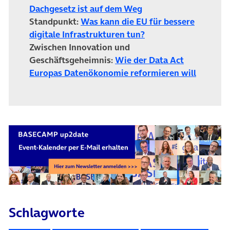
(öffnet in neuem Tab)
Dachgesetz ist auf dem Weg
Standpunkt:
Was kann die EU für bessere
(öffnet in neuem Tab)
digitale Infrastrukturen tun?
Zwischen Innovation und
Geschäftsgeheimnis:
Wie der Data Act
(öffnet 
Europas Datenökonomie reformieren will
Schlagworte