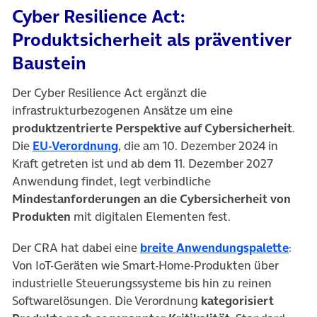
Cyber Resilience Act:
Produktsicherheit als präventiver
Baustein
Der Cyber Resilience Act ergänzt die
infrastrukturbezogenen Ansätze um eine
produktzentrierte Perspektive auf Cybersicherheit
.
(öffnet in neuem Tab)
Die
EU-Verordnung
, die am 10. Dezember 2024 in
Kraft getreten ist und ab dem 11. Dezember 2027
Anwendung findet, legt verbindliche
Mindestanforderungen an die Cybersicherheit von
Produkten
mit digitalen Elementen fest.
(öffn
Der CRA hat dabei eine
breite Anwendungspalette
:
Von IoT-Geräten wie Smart-Home-Produkten über
industrielle Steuerungssysteme bis hin zu reinen
Softwarelösungen. Die Verordnung
kategorisiert