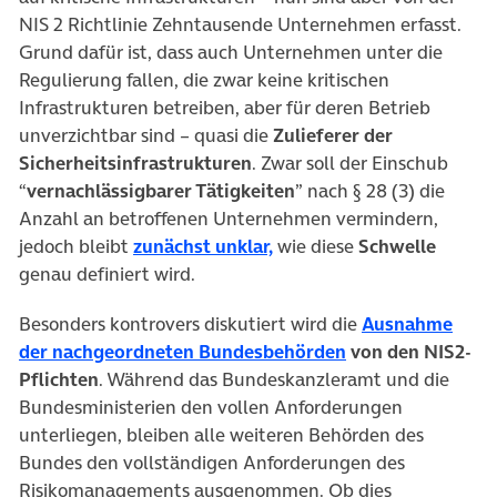
NIS 2 Richtlinie Zehntausende Unternehmen erfasst.
Grund dafür ist, dass auch Unternehmen unter die
Regulierung fallen, die zwar keine kritischen
Infrastrukturen betreiben, aber für deren Betrieb
unverzichtbar sind – quasi die
Zulieferer der
Sicherheitsinfrastrukturen
. Zwar soll der Einschub
“
vernachlässigbarer Tätigkeiten
” nach § 28 (3) die
Anzahl an betroffenen Unternehmen vermindern,
(öffnet in neuem Tab)
jedoch bleibt
zunächst unklar,
wie diese
Schwelle
genau definiert wird.
Besonders kontrovers diskutiert wird die
Ausnahme
(öffnet in neuem 
der nachgeordneten Bundesbehörden
von den NIS2-
Pflichten
. Während das Bundeskanzleramt und die
Bundesministerien den vollen Anforderungen
unterliegen, bleiben alle weiteren Behörden des
Bundes den vollständigen Anforderungen des
Risikomanagements ausgenommen. Ob dies