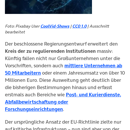
Foto: Pixabay User
CoolVid-Shows
|
CC0 1.0
| Ausschnitt
bearbeitet
Der beschlossene Regierungsentwurf erweitert den
Kreis der zu regulierenden Institutionen
massiv:
Künftig fallen nicht nur Großunternehmen unter die
Vorschriften, sondern auch
mittlere Unternehmen ab
(öffnet in neuem Tab)
50 Mitarbeitern
oder einem Jahresumsatz von über 10
Millionen Euro. Diese Ausweitung geht deutlich über
die bisherigen Bestimmungen hinaus und erfasst
erstmals auch Bereiche wie
Post- und Kurierdienste,
Abfallbewirtschaftung oder
(öffnet in neuem Tab)
Forschungseinrichtungen
.
Der ursprüngliche Ansatz der EU-Richtlinie zielte nur
auf kritische Infrastrukturen – nun sind aber von der