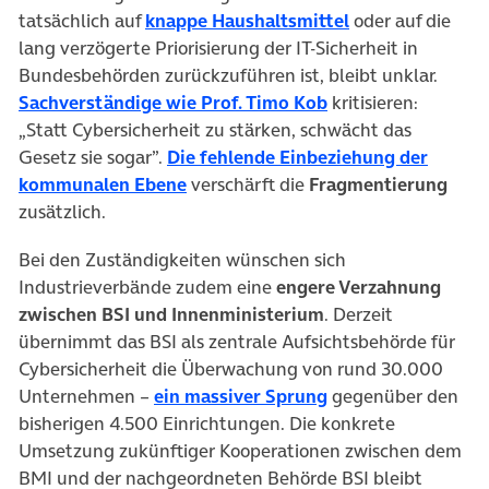
(öffnet in neuem
tatsächlich auf
knappe Haushaltsmittel
oder auf die
lang verzögerte Priorisierung der IT-Sicherheit in
Bundesbehörden zurückzuführen ist, bleibt unklar.
(öffnet in neuem T
Sachverständige wie Prof. Timo Kob
kritisieren:
„Statt Cybersicherheit zu stärken, schwächt das
Gesetz sie sogar”.
Die
fehlende Einbeziehung der
(öffnet in neuem Tab)
kommunalen Ebene
verschärft die
Fragmentierung
zusätzlich.
Bei den Zuständigkeiten wünschen sich
Industrieverbände zudem eine
engere Verzahnung
zwischen BSI und Innenministerium
. Derzeit
übernimmt das BSI als zentrale Aufsichtsbehörde für
Cybersicherheit die Überwachung von rund 30.000
(öffnet in neuem T
Unternehmen –
ein massiver Sprung
gegenüber den
bisherigen 4.500 Einrichtungen. Die konkrete
Umsetzung zukünftiger Kooperationen zwischen dem
BMI und der nachgeordneten Behörde BSI bleibt