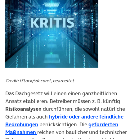
Credit: iStock/sdecoret, bearbeitet
Das Dachgesetz will einen einen ganzheitlichen
Ansatz etablieren: Betreiber müssen z. B. künftig
Risikoanalysen
durchführen, die sowohl natürliche
Gefahren als auch
hybride oder andere feindliche
(öffnet in neuem Tab)
Bedrohungen
berücksichtigen. Die
geforderten
(öffnet in neuem Tab)
Maßnahmen
reichen von baulicher und technischer