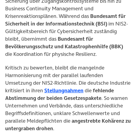
Sicherung über Zugangskontrollsysteme bis hin zu
Business Continuity Management und
Krisenreaktionsplänen. Während das
Bundesamt für
Sicherheit in der Informationstechnik (BSI)
im NIS2-
Gültigkeitsbereich für Cybersicherheit zuständig
bleibt, übernimmt das
Bundesamt für
Bevölkerungsschutz und Katastrophenhilfe (BBK)
die Koordination für physische Resilienz.
Kritisch zu bewerten, bleibt die mangelnde
Harmonisierung mit der parallel laufenden
Umsetzung der NIS2-Richtlinie. Die deutsche Industrie
(öffnet in neuem Tab)
kritisiert in ihren
Stellungnahmen
die
fehlende
Abstimmung der beiden Gesetzespakete
. So warnen
Unternehmen und Verbände, dass unterschiedliche
Begriffsdefinitionen, unklare Schwellenwerte und
parallele Meldepflichten die
angestrebte Kohärenz zu
untergraben drohen
.