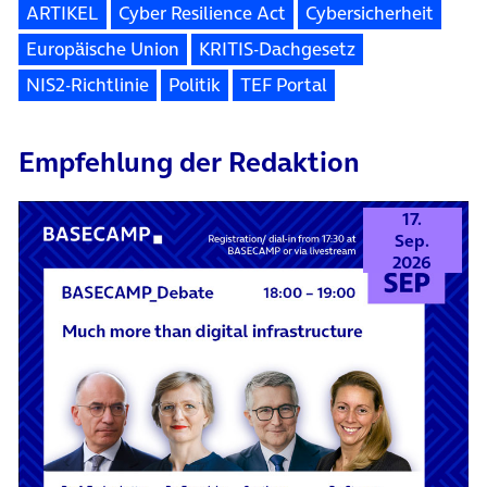
ARTIKEL
Cyber Resilience Act
Cybersicherheit
Europäische Union
KRITIS-Dachgesetz
NIS2-Richtlinie
Politik
TEF Portal
Empfehlung der Redaktion
17.
Sep.
2026