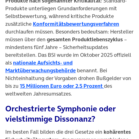
Produkte nach sogenannter Kritikalität
: Standard-
Produkte unterliegen Grundanforderungen mit
Selbstbewertung, während kritische Produkte
(öffnet 
zusätzliche
Konformitätsbewertungsverfahren
durchlaufen müssen. Besonders bedeutsam: Hersteller
müssen über den
gesamten Produktlebenszyklus
–
mindestens fünf Jahre – Sicherheitsupdates
bereitstellen. Das BSI wurde im Oktober 2025 offiziell
als
nationale Aufsichts- und
(öffnet in neuem Tab)
Marktüberwachungsbehörde
benannt. Bei
Nichteinhaltung der Vorgaben drohen Bußgelder von
(öffnet in neu
bis zu
15 Millionen Euro oder 2,5 Prozent
des
weltweiten Jahresumsatzes.
Orchestrierte Symphonie oder
vielstimmige Dissonanz?
Im besten Fall bilden die drei Gesetze ein
kohärentes