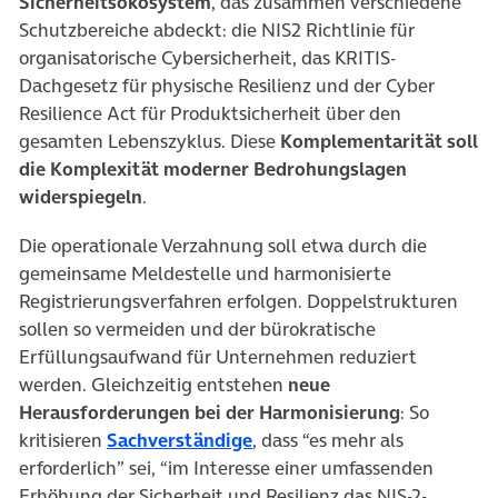
Sicherheitsökosystem
, das zusammen verschiedene
Schutzbereiche abdeckt: die NIS2 Richtlinie für
organisatorische Cybersicherheit, das KRITIS-
Dachgesetz für physische Resilienz und der Cyber
Resilience Act für Produktsicherheit über den
gesamten Lebenszyklus. Diese
Komplementarität soll
die Komplexität moderner Bedrohungslagen
widerspiegeln
.
Die operationale Verzahnung soll etwa durch die
gemeinsame Meldestelle und harmonisierte
Registrierungsverfahren erfolgen. Doppelstrukturen
sollen so vermeiden und der bürokratische
Erfüllungsaufwand für Unternehmen reduziert
werden. Gleichzeitig entstehen
neue
Herausforderungen bei der Harmonisierung
: So
(öffnet in neuem Tab)
kritisieren
Sachverständige
, dass “es mehr als
erforderlich” sei, “im Interesse einer umfassenden
Erhöhung der Sicherheit und Resilienz das NIS-2-