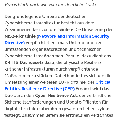
Praxis klafft nach wie vor eine deutliche Lücke.
Der grundlegende Umbau der deutschen
Cybersicherheitsarchitektur besteht aus dem
Zusammenwirken von drei Säulen: Die Umsetzung der
NIS2-Richtlinie (
Network and Information Security
(öffnet in neuem Tab)
Directive)
verpflichtet erstmals Unternehmen zu
umfassenden organisatorischen und technischen
Cybersicherheitsmaßnahmen. Parallel dazu dient das
KRITIS-Dachgesetz
dazu, die physische Resilienz
kritischer Infrastrukturen
durch verpflichtende
Maßnahmen zu stärken. Dabei handelt es sich um die
Umsetzung einer weiteren EU- Richtlinie, der
Critical
(öffnet in neuem Tab
Entities Resilience Directive (CER)
Ergänzt wird das
Duo durch den
Cyber Resilience Act
, der verbindliche
Sicherheitsanforderungen und Update-Pflichten für
digitale Produkte über ihren gesamten Lebenszyklus
festlegt. Zusammen liefern sie erstmals ein verzahntes