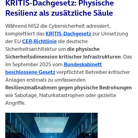
KRITIS-Dachgesetz: Physische
Resilienz als zusätzliche Säule
Während NIS2 die Cybersicherheit adressiert,
(öffnet in neuem Ta
komplettiert das
KRITIS-Dachgesetz
zur Umsetzung
(öffnet in neuem Tab)
der EU
CER-Richtlinie
die deutsche
Sicherheitsarchitektur um
die physische
Sicherheitsdimension kritischer Infrastrukturen
. Das
im September 2025 vom
Bundeskabinett
(öffnet in neuem Tab)
beschlossene Gesetz
verpflichtet Betreiber kritischer
Anlagen erstmals zu umfassenden
Resilienzmaßnahmen gegen physische Bedrohungen
wie Sabotage, Naturkatastrophen oder gezielte
Angriffe.