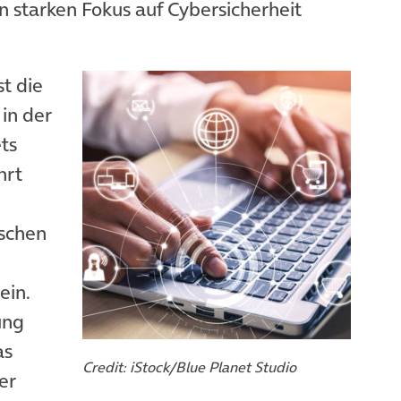
n starken Fokus auf Cybersicherheit
st die
, in der
ts
hrt
nschen
ein.
ung
as
Credit: iStock/Blue Planet Studio
er