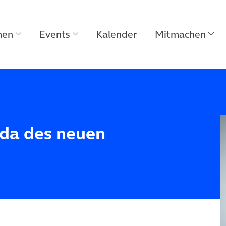
men
Events
Kalender
Mitmachen
da des neuen