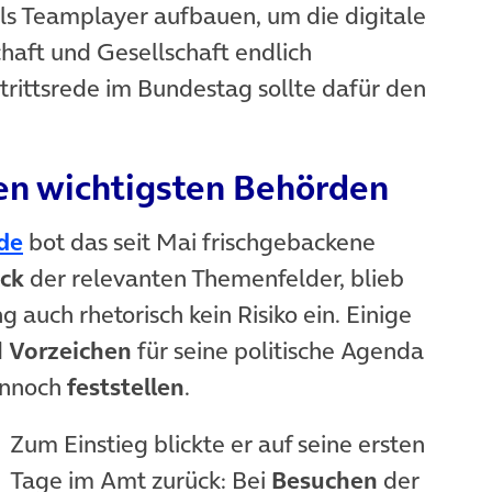
als Teamplayer aufbauen, um die digitale
haft und Gesellschaft endlich
trittsrede im Bundestag sollte dafür den
en wichtigsten Behörden
(öffnet in neuem Tab)
de
bot das seit Mai frischgebackene
ick
der relevanten Themenfelder, blieb
 auch rhetorisch kein Risiko ein. Einige
d
Vorzeichen
für seine politische Agenda
dennoch
feststellen
.
Zum Einstieg blickte er auf seine ersten
Tage im Amt zurück: Bei
Besuchen
der