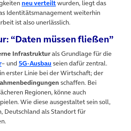
gkeiten
neu verteilt
wurden, liegt das
as Identitätsmanagement weiterhin
it ist also unerlässlich.
tur: “Daten müssen fließen”
rne Infrastruktur
als Grundlage für die
r
– und
5G-Ausbau
seien dafür zentral.
n erster Linie bei der Wirtschaft; der
Rahmenbedingungen
schaffen. Bei
hwächeren Regionen, könne auch
pielen. Wie diese ausgestaltet sein soll,
hn, Deutschland als Standort für
en.