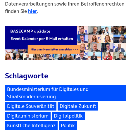
Datenverarbeitungen sowie Ihren Betroffenenrechten
finden Sie
hier
.
Schlagworte
Bundesministerium für Digitales und
Staatsmodernisierung
Digitale Souveränität
Digitale Zukunft
Digitalministerium
Digitalpolitik
Künstliche Intelligenz
Politik