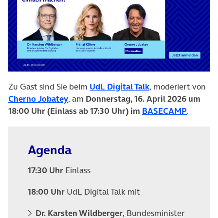
(öffnet in neuem Tab)
(öffnet in neuem 
Zu Gast sind Sie beim
UdL Digital Talk
, moderiert von
(öffnet in neuem Tab)
Cherno Jobatey
, am
Donnerstag, 16. April 2026 um
(öffnet 
18:00 Uhr (Einlass ab 17:30 Uhr)
im
BASECAMP
.
Agenda
17:30 Uhr
Einlass
18:00 Uhr
UdL Digital Talk mit
Dr. Karsten Wildberger
, Bundesminister