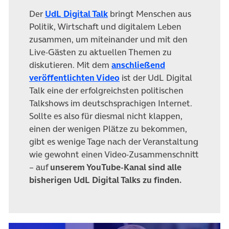
(öffnet in neuem Tab)
Der
UdL Digital Talk
bringt Menschen aus
Politik, Wirtschaft und digitalem Leben
zusammen, um miteinander und mit den
Live-Gästen zu aktuellen Themen zu
diskutieren. Mit dem
anschließend
(öffnet in neuem Tab)
veröffentlichten Video
ist der UdL Digital
Talk eine der erfolgreichsten politischen
Talkshows im deutschsprachigen Internet.
Sollte es also für diesmal nicht klappen,
einen der wenigen Plätze zu bekommen,
gibt es wenige Tage nach der Veranstaltung
wie gewohnt einen Video-Zusammenschnitt
– auf
unserem YouTube-Kanal sind alle
bisherigen UdL Digital Talks zu finden.