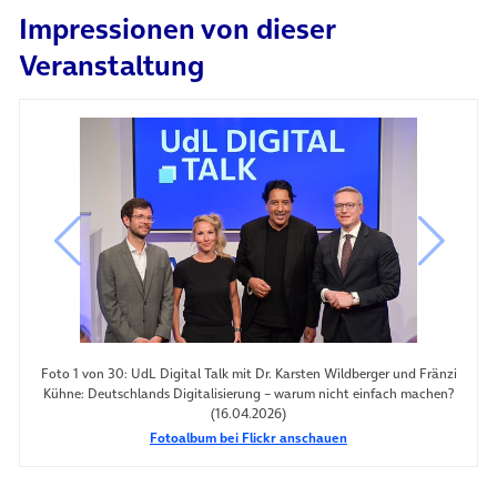
Impressionen von dieser
(öffnet in neuem Tab)
Veranstaltung
vorheriges Bild
nächste
Foto 1 von 30: UdL Digital Talk mit Dr. Karsten Wildberger und Fränzi
Kühne: Deutschlands Digitalisierung – warum nicht einfach machen?
(16.04.2026)
Fotoalbum bei Flickr anschauen