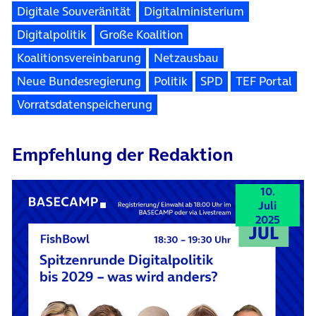
Digitale Souveränität
Digitalministerium
Digitalpolitik
Große Koalition
Koalitionsvereinbarung
Netzausbau
Neue Bundesregierung
Politik
SPD
TEF Portal
Vorratsdatenspeicherung
Empfehlung der Redaktion
10.
Juli
2025