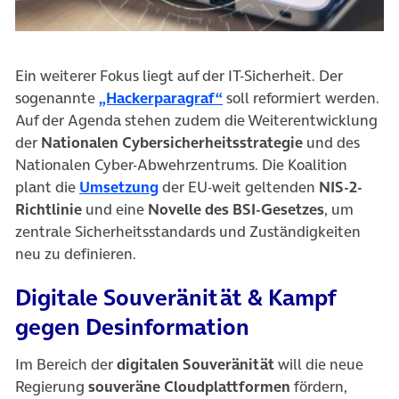
Ein weiterer Fokus liegt auf der IT-Sicherheit. Der
(öffnet in neuem Tab)
sogenannte
„Hackerparagraf“
soll reformiert werden.
Auf der Agenda stehen zudem die Weiterentwicklung
der
Nationalen Cybersicherheitsstrategie
und des
Nationalen Cyber-Abwehrzentrums. Die Koalition
plant die
Umsetzung
der EU-weit geltenden
NIS-2-
Richtlinie
und eine
Novelle des BSI-Gesetzes
, um
zentrale Sicherheitsstandards und Zuständigkeiten
neu zu definieren.
Digitale Souveränität & Kampf
gegen Desinformation
Im Bereich der
digitalen Souveränität
will die neue
Regierung
souveräne
Cloudplattformen
fördern,