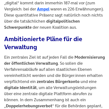
„digital“ kommt darin immerhin 187-mal vor (zum
(öffnet in neuem Tab)
Vergleich: bei der
Ampel
waren es 226 Erwähnungen).
Diese quantitative Präsenz sagt natürlich noch nichts
über die tatsächlichen
digitalpolitischen
Schwerpunkte
der neuen Koalition aus.
Ambitionierte Pläne für die
Verwaltung
Ein zentrales Ziel ist auf jeden Fall die
Modernisierung
der öffentlichen Verwaltung
. So sollen die
Verfahrensabläufe auf allen staatlichen Ebenen
vereinheitlicht werden und die Bürger:innen erhalten
verpflichtend ein
zentrales Bürgerkonto
und eine
digitale Identität
, um alle Verwaltungsleistungen
über eine zentrale digitale Plattform abrufen zu
können. In dem Zusammenhang ist auch ein
„
Doppelerhebungsverbot
“ für die Behörden geplant,