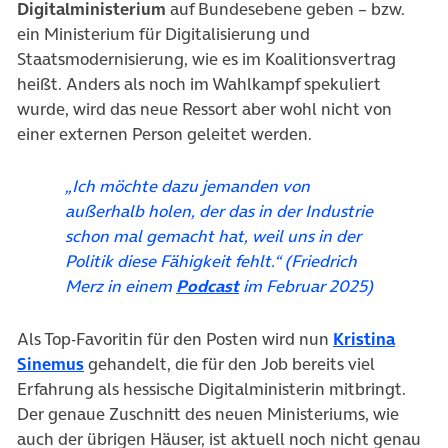
Digitalministerium
auf Bundesebene geben – bzw.
ein Ministerium für Digitalisierung und
Staatsmodernisierung, wie es im Koalitionsvertrag
heißt. Anders als noch im Wahlkampf spekuliert
wurde, wird das neue Ressort aber wohl nicht von
einer externen Person geleitet werden.
„Ich möchte dazu jemanden von
außerhalb holen, der das in der Industrie
schon mal gemacht hat, weil uns in der
Politik diese Fähigkeit fehlt.“ (Friedrich
(öffnet in neuem Tab)
Merz in einem
Podcast
im Februar 2025)
Als Top-Favoritin für den Posten wird nun
Kristina
(öffnet in neuem Tab)
Sinemus
gehandelt, die für den Job bereits viel
Erfahrung als hessische Digitalministerin mitbringt.
Der genaue Zuschnitt des neuen Ministeriums, wie
auch der übrigen Häuser, ist aktuell noch nicht genau