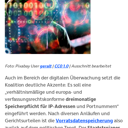
Foto: Pixabay User
geralt
|
CC0 1.0
| Ausschnitt bearbeitet
Auch im Bereich der digitalen Überwachung setzt die
Koalition deutliche Akzente: Es soll eine
„verhältnismäßige und europa- und
verfassungsrechtskonforme
dreimonatige
Speicherpflicht für IP-Adressen
und Portnummern“
eingeführt werden. Nach diversen Anläufen und
(öffne
Gerichtsurteilen ist die
Vorratsdatenspeicherung
also
zurück auf dem politischen Tapet. Der
Staatstrojaner