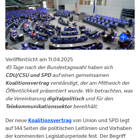
Veröffentlicht am 11.04.2025
45 Tage nach der Bundestagswahl haben sich
CDU/CSU und SPD
auf einen gemeinsamen
Koalitionsvertrag
verständigt, der am Mittwoch der
Öffentlichkeit präsentiert wurde. Wir betrachten, was
die Vereinbarung
digitalpolitisch
und für den
Telekommunikationssektor
bereithält.
(öffnet in neuem Tab)
Der neue
Koalitionsvertrag
von Union und SPD legt
auf 144 Seiten die politischen Leitlinien und Vorhaben
der kommenden Legislaturperiode fest. Der Begriff