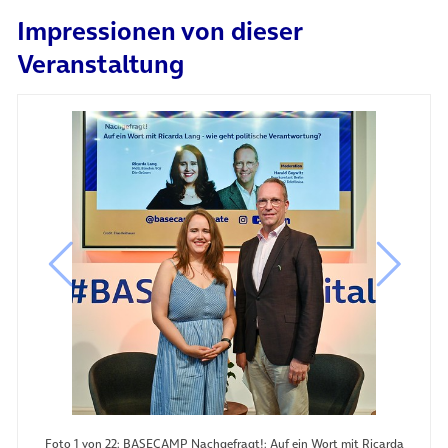
(öffnet in neuem Tab)
Impressionen von dieser
Veranstaltung
vorheriges Bild
nächste
Foto 1 von 22: BASECAMP Nachgefragt!: Auf ein Wort mit Ricarda