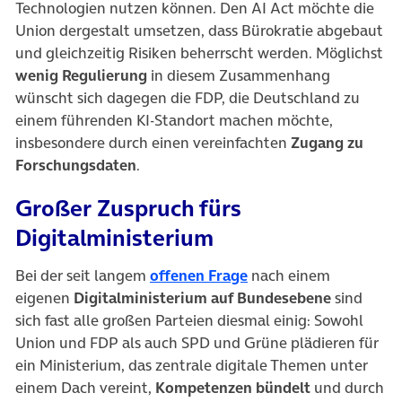
Technologien nutzen können. Den AI Act möchte die
Union dergestalt umsetzen, dass Bürokratie abgebaut
und gleichzeitig Risiken beherrscht werden. Möglichst
wenig Regulierung
in diesem Zusammenhang
wünscht sich dagegen die FDP, die Deutschland zu
einem führenden KI-Standort machen möchte,
insbesondere durch einen vereinfachten
Zugang zu
Forschungsdaten
.
Großer Zuspruch fürs
Digitalministerium
(öffnet in neuem Tab)
Bei der seit langem
offenen Frage
nach einem
eigenen
Digitalministerium
auf Bundesebene
sind
sich fast alle großen Parteien diesmal einig: Sowohl
Union und FDP als auch SPD und Grüne plädieren für
ein Ministerium, das zentrale digitale Themen unter
einem Dach vereint,
Kompetenzen bündelt
und durch