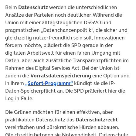
Beim
Datenschutz
werden die unterschiedlichen
Ansätze der Parteien noch deutlicher. Während die
Union mit einer alltagstauglichen DSGVO und
pragmatischen „Datenchancenpolitik“, die sicher und
gleichzeitig nutzerfreundlich sein soll, Innovationen
fördern möchte, plädiert die SPD gerade in der
digitalen Arbeitswelt für einen fairen Umgang mit
Daten, aber auch zusätzliche Transparenzpflichten im
Rahmen des Digital Services Act. Bei der Union ist
zudem die
Vorratsdatenspeicherung
eine Option und
(öffnet in neuem Tab)
in ihrem
„Sofort-Programm“
kündigt sie die IP-
Daten-Speicherpflicht an. Die SPD präferiert hier die
Log-in-Falle.
Die Grünen möchten für einen effektiven, aber
praktikablen Datenschutz das
Datenschutzrecht
vereinfachen und bürokratische Hürden abbauen.
Gleichzeitig betonen sie Notwendigkeit, Datenschutz