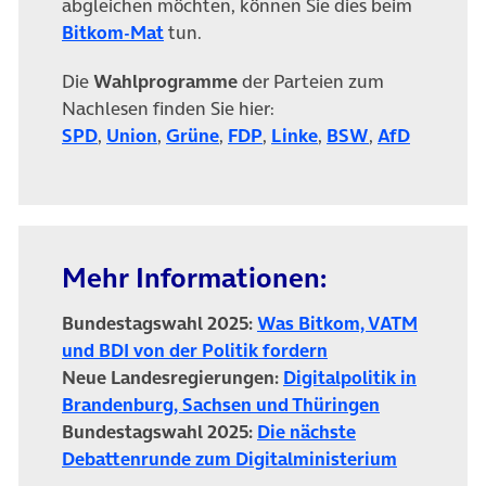
abgleichen möchten, können Sie dies beim
(öffnet in neuem Tab)
Bitkom-Mat
tun.
Die
Wahlprogramme
der Parteien zum
Nachlesen finden Sie hier:
(öffnet in neuem Tab)
(öffnet in neuem Tab)
(öffnet in neuem Tab)
(öffnet in neuem Tab)
(öffnet in neuem Ta
(öffnet in ne
(öffnet 
SPD
,
Union
,
Grüne
,
FDP
,
Linke
,
BSW
,
AfD
Mehr Informationen:
Bundestagswahl 2025:
Was Bitkom, VATM
(öffnet in neuem T
und BDI von der Politik fordern
Neue Landesregierungen:
Digitalpolitik in
(öffnet in n
Brandenburg, Sachsen und Thüringen
Bundestagswahl 2025:
Die nächste
(öffnet in
Debattenrunde zum Digitalministerium