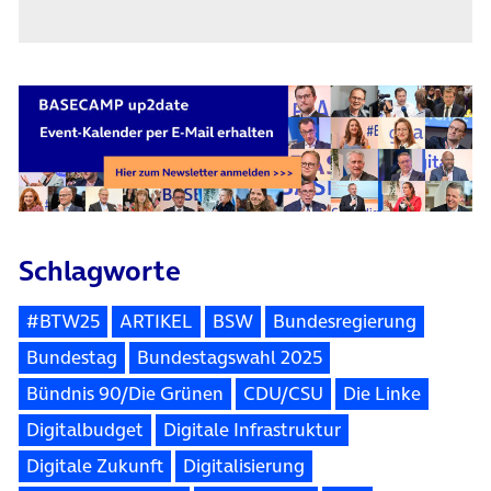
Schlagworte
#BTW25
ARTIKEL
BSW
Bundesregierung
Bundestag
Bundestagswahl 2025
Bündnis 90/Die Grünen
CDU/CSU
Die Linke
Digitalbudget
Digitale Infrastruktur
Digitale Zukunft
Digitalisierung