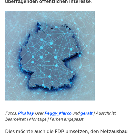
überragenden öffentlichen Interesse
.
(öffnet in neuem Tab)
Fotos:
Pixabay
User
Peggy_Marco
und
geralt
| Ausschnitt
bearbeitet | Montage | Farben angepasst
Dies möchte auch die FDP umsetzen, den Netzausbau