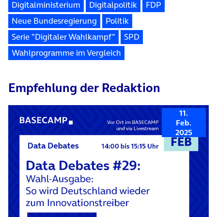
Digitalministerium
Digitalpolitik
FDP
Neue Bundesregierung
Politik
Serie "Digitaler Wahlkampf"
SPD
Wahlprogramme im Vergleich
Empfehlung der Redaktion
11.
Feb.
2025