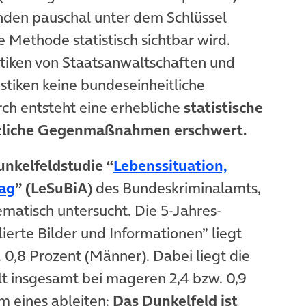
nden pauschal unter dem Schlüssel
e Methode statistisch sichtbar wird.
istiken von Staatsanwaltschaften und
istiken keine bundeseinheitliche
ch entsteht eine erhebliche
statistische
setzliche Gegenmaßnahmen erschwert.
nkelfeldstudie “
Lebenssituation,
(öffnet in neuem Tab)
tag
” (LeSuBiA
) des Bundeskriminalamts,
ematisch untersucht. Die 5-Jahres-
ierte Bilder und Informationen” liegt
. 0,8 Prozent (Männer). Dabei liegt die
t insgesamt bei mageren 2,4 bzw. 0,9
em eines ableiten:
Das Dunkelfeld ist