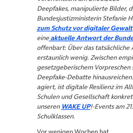
Deepfakes, manipulierte Bilder, d
Bundesjustizministerin Stefanie H
zum Schutz vor digitaler Gewalt
eine
aktuelle Antwort der Bund
offenbart: Über das tatsächlich
erstaunlich wenig. Zwischen empi
gesetzgeberischem Vorpreschen st
Deepfake-Debatte hinausreichen. 
agiert, ist digitale Resilienz im A
Schulen und Gesellschaft konkret 
(öffnet in ne
unseren
WAKE UP
!-Events am 21
Schulklassen.
Vor wenigen Wochen hat