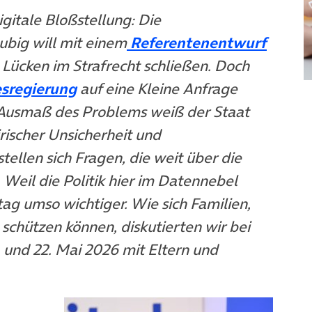
igitale Bloßstellung: Die
ubig will mit einem
Referentenentwurf
(öffnet in neuem Tab)
Lücken im Strafrecht schließen. Doch
(öffnet in neuem Tab)
esregierung
auf eine Kleine Anfrage
e Ausmaß des Problems weiß der Staat
rischer Unsicherheit und
ellen sich Fragen, die weit über die
Weil die Politik hier im Datennebel
lltag umso wichtiger. Wie sich Familien,
schützen können, diskutierten wir bei
uem Tab)
. und 22. Mai 2026 mit Eltern und