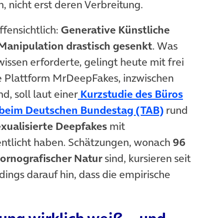
n, nicht erst deren Verbreitung.
ffensichtlich:
Generative Künstliche
 Manipulation drastisch gesenkt
. Was
ssen erforderte, gelingt heute mit frei
e Plattform MrDeepFakes, inzwischen
, soll laut einer
Kurzstudie des Büros
(öffnet in
 beim Deutschen Bundestag (TAB)
rund
exualisierte Deepfakes
mit
fentlicht haben. Schätzungen, wonach
96
pornografischer Natur
sind, kursieren seit
dings darauf hin, dass die empirische