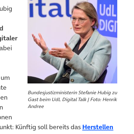
Hubig
nd
italer
dabei
h um
hte
Bundesjustizministerin Stefanie Hubig zu
nen
Gast beim UdL Digital Talk | Foto: Henrik
en
Andree
onen
(öffne
nkt: Künftig soll bereits das
Herstellen