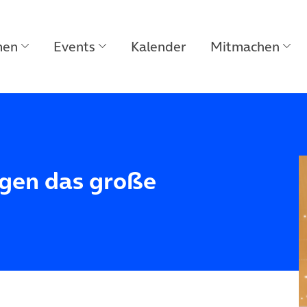
men
Events
Kalender
Mitmachen
egen das große