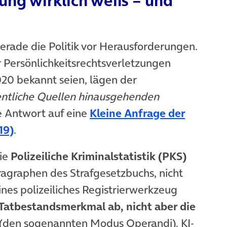
ung wirklich weiß – und
erade die Politik vor Herausforderungen.
er Persönlichkeitsrechtsverletzungen
020 bekannt seien, lägen der
entliche Quellen hinausgehenden
le Antwort auf eine
Kleine Anfrage der
(öffnet in neuem Tab)
19)
.
Die
Polizeiliche Kriminalstatistik (PKS)
ragraphen des Strafgesetzbuchs, nicht
nes polizeiliches Registrierwerkzeug
 Tatbestandsmerkmal ab, nicht aber die
(den sogenannten Modus Operandi). KI-