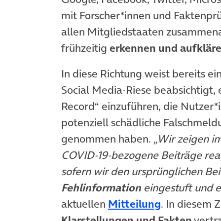
mit Forscher*innen und Faktenprü
allen Mitgliedstaaten zusammena
frühzeitig
erkennen und aufklär
In diese Richtung weist bereits ei
Social Media-Riese beabsichtigt,
Record“ einzuführen, die Nutzer*i
potenziell schädliche Falschmel
genommen haben.
„Wir zeigen i
COVID-19-bezogene Beiträge reag
sofern wir den ursprünglichen Bei
Fehlinformation
eingestuft und e
(öffnet in 
aktuellen
Mitteilung
. In diesem
Klarstellungen und Fakten
vertr