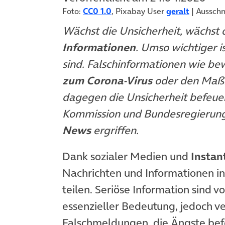
Foto:
CC0 1.0
, Pixabay User
geralt
| Ausschn
Wächst die Unsicherheit, wächst
Informationen
. Umso wichtiger i
sind. Falschinformationen wie be
zum Corona-Virus
oder den Maß
dagegen die Unsicherheit befeuer
Kommission und Bundesregieru
News
ergriffen.
Dank sozialer Medien und
Instan
Nachrichten und Informationen in 
teilen. Seriöse Information sind v
essenzieller Bedeutung, jedoch ver
Falschmeldungen, die Ängste bef