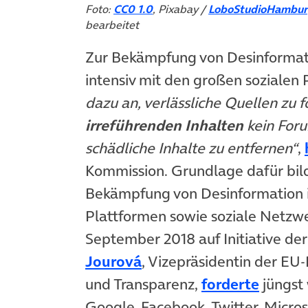
Foto:
CC0 1.0
, Pixabay /
LoboStudioHambur
bearbeitet
Zur Bekämpfung von Desinformati
intensiv mit den großen soziale
dazu an, verlässliche Quellen zu
irreführenden Inhalten
kein Foru
schädliche Inhalte zu entfernen“
,
Kommission. Grundlage dafür bil
Bekämpfung von Desinformation im
Plattformen sowie soziale Netzw
September 2018 auf Initiative de
(öffnet in neuem Tab)
Jourová
, Vizepräsidentin der E
(öffne
und Transparenz,
forderte
jüngst
Google, Facebook, Twitter, Micro