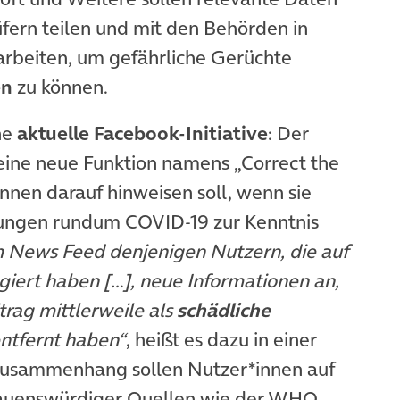
fern teilen und mit den Behörden in
rbeiten, um gefährliche Gerüchte
en
zu können.
ne
aktuelle Facebook-Initiative
: Der
 eine neue Funktion namens „Correct the
nnen darauf hinweisen soll, wenn sie
dungen rundum COVID-19 zur Kenntnis
m News Feed denjenigen Nutzern, die auf
iert haben […], neue Informationen an,
trag mittlerweile als
schädliche
ntfernt haben“
, heißt es dazu in einer
neuem Tab)
 Zusammenhang sollen Nutzer*innen auf
auenswürdiger Quellen wie der WHO