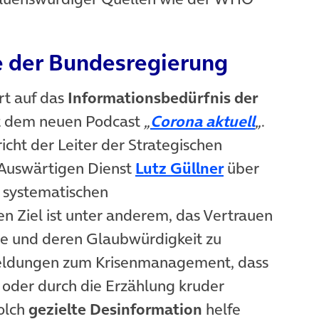
 der Bundesregierung
rt auf das
Informationsbedürfnis der
(öffnet 
it dem neuen Podcast
„
Corona aktuell
„
.
richt der Leiter der Strategischen
(öffnet in ne
Auswärtigen Dienst
Lutz Güllner
über
r systematischen
 Ziel ist unter anderem, das Vertrauen
ie und deren Glaubwürdigkeit zu
meldungen zum Krisenmanagement, dass
d oder durch die Erzählung kruder
olch
gezielte Desinformation
helfe