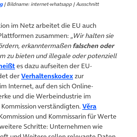
g
| Bildname: internet-whatsapp | Ausschnitt
on im Netz arbeitet die EU auch
n Plattformen zusammen:
„Wir halten sie
 fördern, erkanntermaßen
falschen oder
m zu bieten und illegale oder potenziell
(öffnet in neuem Tab)
heißt
es dazu aufseiten der EU-
(öffnet in neuem Tab
det der
Verhaltenskodex
zur
 Internet, auf den sich Online-
erke und die Werbeindustrie im
r Kommission verständigten.
Věra
U-Kommission und Kommissarin für Werte
t in neuem Tab)
 weitere Schritte: Unternehmen wie
soft und Weitere sollen relevante Daten