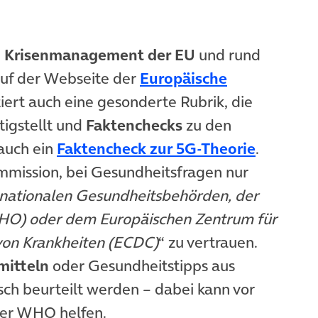
m
Krisenmanagement der EU
und rund
öffnet in neuem Tab)
uf der Webseite der
Europäische
b)
tiert auch eine gesonderte Rubrik, die
net in neuem Tab)
tigstellt und
Faktenchecks
zu den
(öffnet 
auch ein
Faktencheck zur 5G-Theorie
.
mission, bei Gesundheitsfragen nur
 nationalen Gesundheitsbehörden, der
HO) oder dem Europäischen Zentrum für
 von Krankheiten (ECDC)
“ zu vertrauen.
mitteln
oder Gesundheitstipps aus
isch beurteilt werden – dabei kann vor
öffnet in neuem Tab)
er WHO helfen.