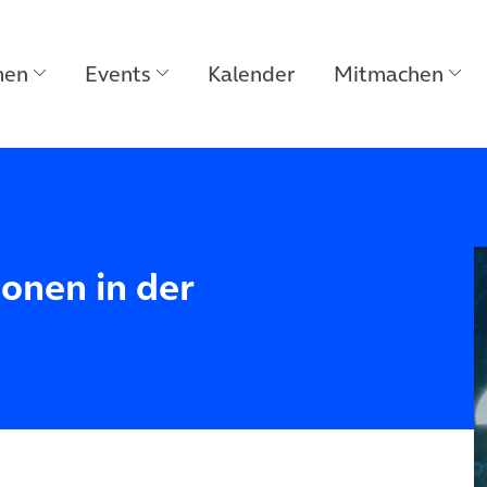
men
Events
Kalender
Mitmachen
onen in der