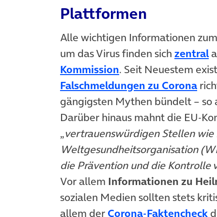
Plattformen
Alle wichtigen Informationen zu
(
um das Virus finden sich
zentral
a
(öffnet in neuem Ta
Kommission
. Seit Neuestem exis
(öff
Falschmeldungen zu Corona
rich
gängigsten Mythen bündelt – so 
Darüber hinaus mahnt die EU-Kom
„
vertrauenswürdigen Stellen wie
Weltgesundheitsorganisation (W
die Prävention und die Kontrolle
Vor allem
Informationen zu Heil
sozialen Medien sollten stets krit
(
allem der
Corona-Faktencheck
d