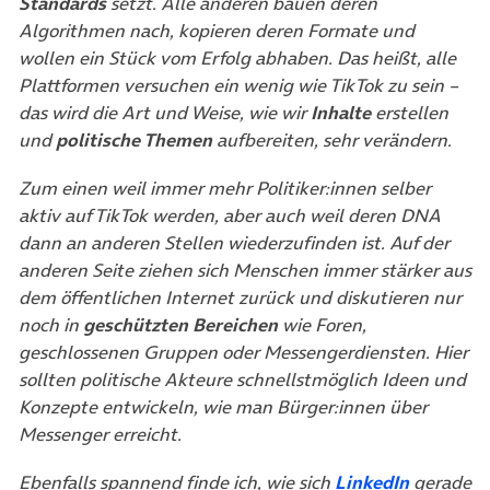
Standards
setzt. Alle anderen bauen deren
Algorithmen nach, kopieren deren Formate und
wollen ein Stück vom Erfolg abhaben. Das heißt, alle
Plattformen versuchen ein wenig wie TikTok zu sein –
das wird die Art und Weise, wie wir
Inhalte
erstellen
und
politische Themen
aufbereiten, sehr verändern.
Zum einen weil immer mehr Politiker:innen selber
aktiv auf TikTok werden, aber auch weil deren DNA
dann an anderen Stellen wiederzufinden ist. Auf der
anderen Seite ziehen sich Menschen immer stärker aus
dem öffentlichen Internet zurück und diskutieren nur
noch in
geschützten Bereichen
wie Foren,
geschlossenen Gruppen oder Messengerdiensten. Hier
sollten politische Akteure schnellstmöglich Ideen und
Konzepte entwickeln, wie man Bürger:innen über
Messenger erreicht.
(öffnet i
Ebenfalls spannend finde ich, wie sich
LinkedIn
gerade