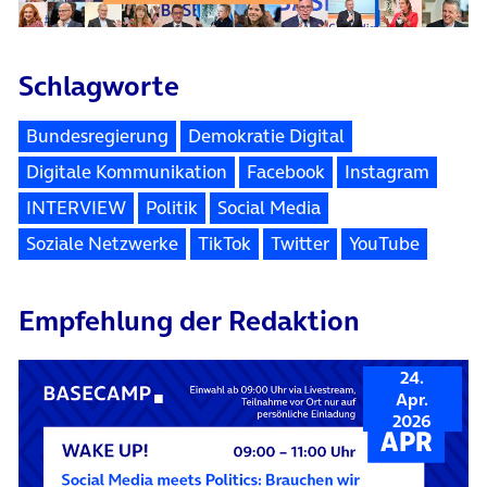
Schlagworte
Bundesregierung
Demokratie Digital
Digitale Kommunikation
Facebook
Instagram
INTERVIEW
Politik
Social Media
Soziale Netzwerke
TikTok
Twitter
YouTube
Empfehlung der Redaktion
24.
Apr.
2026