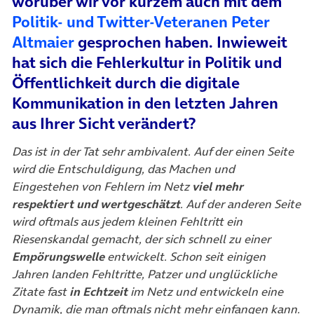
worüber wir vor kurzem auch mit dem
Politik- und Twitter-Veteranen Peter
(öffnet in neuem Tab)
Altmaier
gesprochen haben. Inwieweit
hat sich die Fehlerkultur in Politik und
Öffentlichkeit durch die digitale
Kommunikation in den letzten Jahren
aus Ihrer Sicht verändert?
Das ist in der Tat sehr ambivalent. Auf der einen Seite
wird die Entschuldigung, das Machen und
Eingestehen von Fehlern im Netz
viel mehr
respektiert und wertgeschätzt
. Auf der anderen Seite
wird oftmals aus jedem kleinen Fehltritt ein
Riesenskandal gemacht, der sich schnell zu einer
Empörungswelle
entwickelt. Schon seit einigen
Jahren landen Fehltritte, Patzer und unglückliche
Zitate fast
in Echtzeit
im Netz und entwickeln eine
Dynamik, die man oftmals nicht mehr einfangen kann.