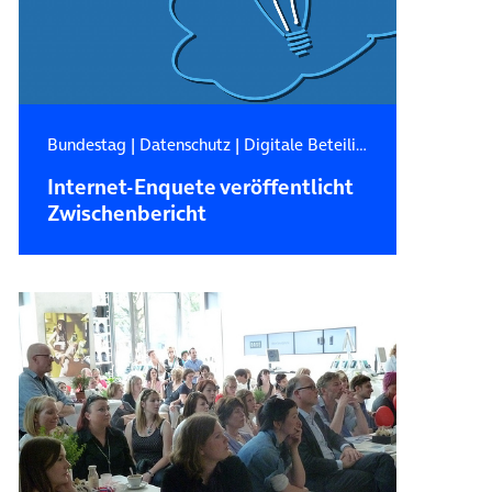
Bundestag
|
Datenschutz
|
Digitale Beteiligung
Internet-Enquete veröffentlicht
Zwischenbericht