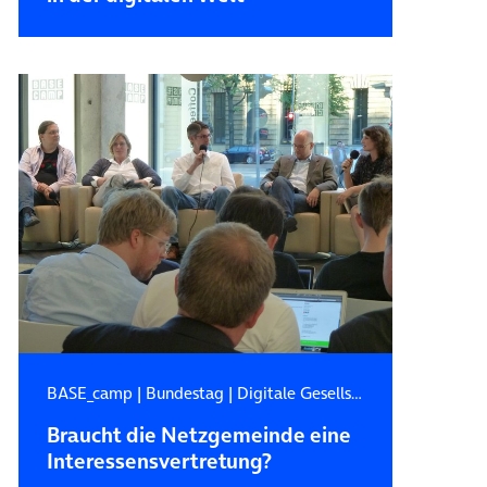
BASE_camp
|
Bundestag
|
Digitale Gesellschaft
Braucht die Netzgemeinde eine
Interessensvertretung?