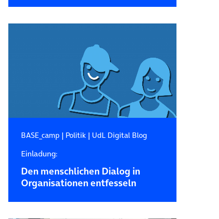
BASE_camp
|
Politik
|
UdL Digital Blog
Einladung:
Den menschlichen Dialog in
Organisationen entfesseln