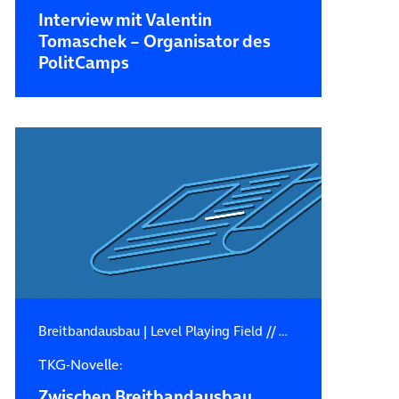
Interview mit Valentin
Tomaschek – Organisator des
PolitCamps
Breitbandausbau
|
Level Playing Field // Wettbewerb
|
Politi
TKG-Novelle:
Zwischen Breitbandausbau,