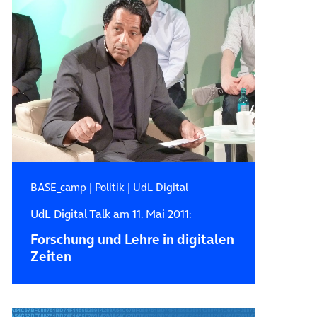
BASE_camp
|
Politik
|
UdL Digital
UdL Digital Talk am 11. Mai 2011:
Forschung und Lehre in digitalen
Zeiten