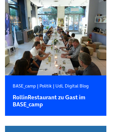
BASE_camp
|
Politik
|
UdL Digital Blog
RollinRestaurant zu Gast im
BASE_camp