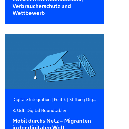
Verbraucherschutz und
Wettbewerb
Digitale Integration
|
Politik
|
Stiftung Digitale Chancen
3. UdL Digital Roundtable:
Mobil durchs Netz – Migranten
in der digitalen Welt