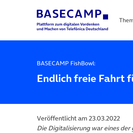
The
Main Navigation
BASECAMP FishBowl:
Endlich freie Fahrt f
Veröffentlicht am 23.03.2022
Die Digitalisierung war eines d