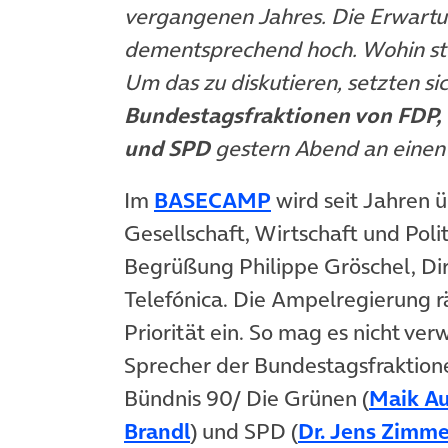
vergangenen Jahres. Die Erwartu
dementsprechend hoch. Wohin ste
Um das zu diskutieren, setzten si
Bundestagsfraktionen von FDP,
und SPD
gestern Abend an einen
(öffnet in neuem 
Im
BASECAMP
wird seit Jahren ü
Gesellschaft, Wirtschaft und Polit
Begrüßung Philippe Gröschel, Di
Telefónica. Die Ampelregierung 
Priorität ein. So mag es nicht ver
Sprecher der Bundestagsfraktion
Bündnis 90/ Die Grünen (
Maik A
(öffnet in neuem Tab)
Brandl
) und SPD (
Dr. Jens Zimm