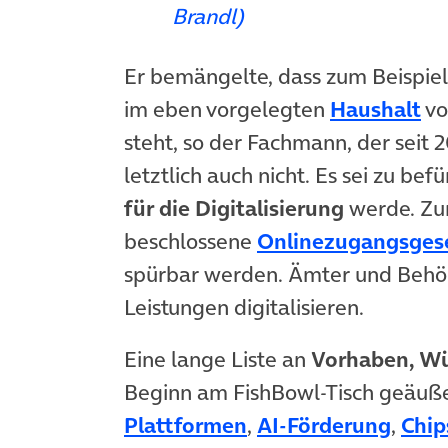
Brandl)
Er bemängelte, dass zum Beispie
(ö
im eben vorgelegten
Haushalt
vo
steht, so der Fachmann, der seit 
letztlich auch nicht. Es sei zu bef
für die Digitalisierung
werde. Zu
beschlossene
Onlinezugangsges
spürbar werden. Ämter und Behörd
Leistungen digitalisieren.
Eine lange Liste an
Vorhaben, Wü
Beginn am FishBowl-Tisch geäuß
(öffnet in neuem Ta
(öffn
Plattformen
,
AI-Förderung
,
Chip