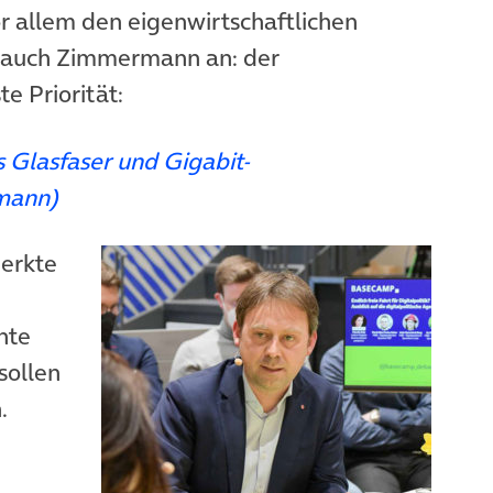
or allem den eigenwirtschaftlichen
h auch Zimmermann an: der
e Priorität:
 Glasfaser und Gigabit-
rmann)
erkte
nte
sollen
.