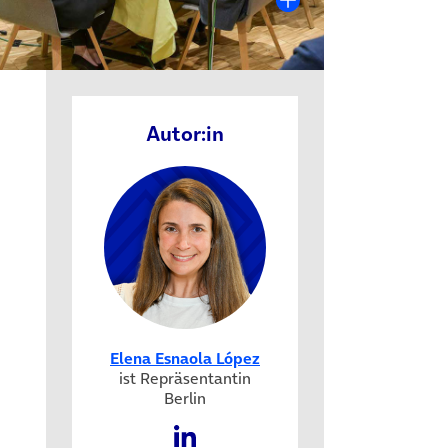
Autor:in
Elena Esnaola López
in neuem Tab)
ist Repräsentantin
Berlin