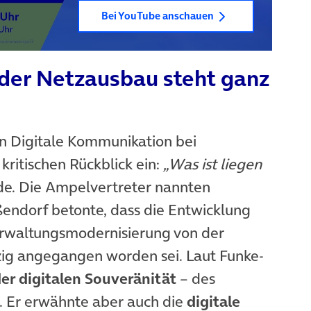
Bei YouTube anschauen
r der Netzausbau steht ganz
 in neuem Tab)
rin Digitale Kommunikation bei
 kritischen Rückblick ein:
„Was ist liegen
unde. Die Ampelvertreter nannten
endorf betonte, dass die Entwicklung
uem Tab)
Verwaltungsmodernisierung von der
ig angegangen worden sei. Laut Funke-
er digitalen Souveränität
– des
n. Er erwähnte aber auch die
digitale