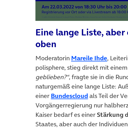
Eine lange Liste, abe
oben
(öffnet
Moderatorin
Mareile Ihde
, Leite
polisphere, stieg direkt mit einem
geblieben?“
, fragte sie in die R
naturgemäß eine lange Liste: Auß
(öffnet in ne
einer
Bundescloud
als Teil der 
Vorgängerregierung nur halbherz
Kaiser bedarf es einer
Stärkung d
Staates, aber auch der Individue