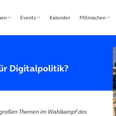
men
Events
Kalender
Mitmachen
ür Digitalpolitik?
er großen Themen im Wahlkampf des