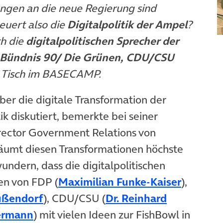
ngen an die neue Regierung sind
uert also die
Digitalpolitik der Ampel
?
ch die
digitalpolitischen Sprecher der
 Bündnis 90/ Die Grünen, CDU/CSU
 Tisch im BASECAMP.
Tab)
ber die digitale Transformation der
ik diskutiert, bemerkte bei seiner
rector Government Relations von
räumt diesen Transformationen höchste
wundern, dass die digitalpolitischen
(öffnet 
en von FDP (
Maximilian Funke-Kaiser
),
(öffnet in neuem Tab)
ußendorf
), CDU/CSU (
Dr. Reinhard
(öffnet in neuem Tab)
ermann
) mit vielen Ideen zur FishBowl in