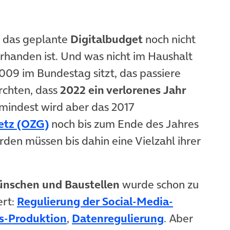
l das geplante
Digitalbudget
noch nicht
ffnet in neuem Tab)
rhanden ist. Und was nicht im Haushalt
2009 im Bundestag sitzt, das passiere
ürchten, dass
2022 ein verlorenes Jahr
mindest wird aber das 2017
(öffnet in neuem Tab)
etz (OZG)
noch bis zum Ende des Jahres
en müssen bis dahin eine Vielzahl ihrer
nschen und Baustellen
wurde schon zu
ert:
Regulierung der Social-Media-
b)
et in neuem Tab)
(öffnet in neuem Tab)
(öffnet in n
s-Produktion
,
Datenregulierung
. Aber