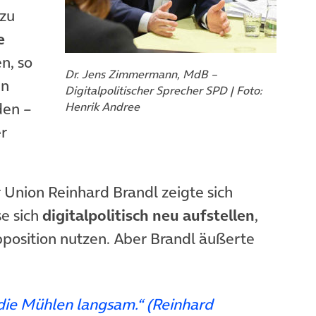
azu
e
n, so
Dr. Jens Zimmermann, MdB –
en
Digitalpolitischer Sprecher SPD | Foto:
den –
Henrik Andree
er
r Union Reinhard Brandl zeigte sich
se sich
digitalpolitisch neu aufstellen
,
pposition nutzen. Aber Brandl äußerte
die Mühlen langsam.“ (Reinhard