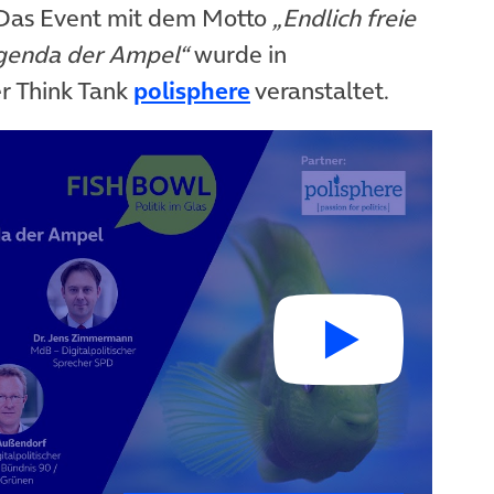
. Das Event mit dem Motto
„Endlich freie
 Agenda der Ampel“
wurde in
(öffnet in neuem Tab)
r Think Tank
polisphere
veranstaltet.