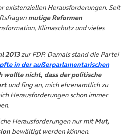
r existenziellen Herausforderungen. Seit
ftsfragen
mutige Reformen
nsformation, Klimaschutz und vieles
l 2013
zur FDP. Damals stand die Partei
fte in der außerparlamentarischen
fnet in neuem Tab)
h wollte nicht, dass der politische
ert
und fing an, mich ehrenamtlich zu
mich Herausforderungen schon immer
ben.
olche Herausforderungen nur mit
Mut,
sion
bewältigt werden können.