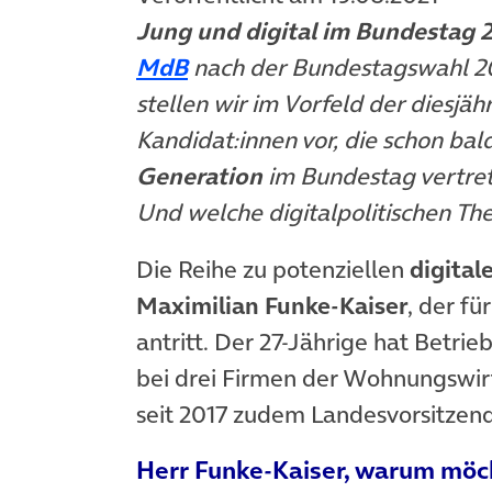
Jung und digital im Bundestag 2
(öffnet in neuem Tab)
MdB
nach der Bundestagswahl 20
stellen wir im Vorfeld der diesj
Kandidat:innen vor, die schon bal
Generation
im Bundestag vertret
Und welche digitalpolitischen T
Die Reihe zu potenziellen
digital
Maximilian Funke-Kaiser
, der f
antritt. Der 27-Jährige hat Betrieb
bei drei Firmen der Wohnungswirt
seit 2017 zudem Landesvorsitzend
Herr Funke-Kaiser, warum möc