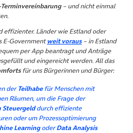
-Terminvereinbarung
– und nicht einmal
en.
d effizienter. Länder wie Estland oder
(öffnet in neuem
des E-Government
weit voraus
– in Estland
bequem per App beantragt und Anträge
sgefüllt und eingereicht werden. All das
omforts
für uns Bürgerinnen und Bürger:
en der
Teilhabe
für Menschen mit
hen Räumen, um die Frage der
 Steuergeld
durch effiziente
uren oder um Prozessoptimierung
hine Learning
oder
Data Analysis