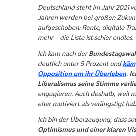
Deutschland steht im Jahr 2021 vo
Jahren werden bei großen Zukun
aufgeschoben: Rente, digitale Tra
mehr – die Liste ist schier endlos.
Ich kam nach der
Bundestagswah
deutlich unter 5 Prozent und
kämp
(öf
Opposition um ihr Überleben
.
Ic
Liberalismus seine Stimme verli
engagieren. Auch deshalb, weil 
eher motiviert als verängstigt ha
Ich bin der Überzeugung, dass s
Optimismus und einer klaren Vi