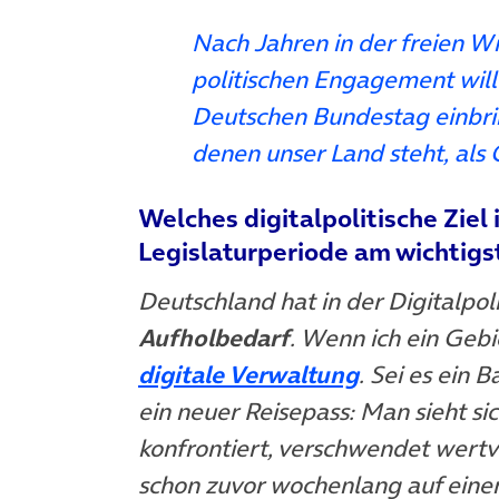
Nach Jahren in der freien W
politischen Engagement will
Deutschen Bundestag einbri
denen unser Land steht, als
Welches digitalpolitische Ziel
Legislaturperiode am wichtigs
Deutschland hat in der Digitalpoli
Aufholbedarf
. Wenn ich ein Gebie
(öffnet in n
digitale Verwaltung
. Sei es ein
ein neuer Reisepass: Man sieht s
konfrontiert, verschwendet wertv
schon zuvor wochenlang auf einen