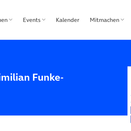
men
Events
Kalender
Mitmachen
milian Funke-