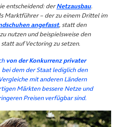
(öffnet in n
wie entscheidend: der
Netzausbau
.
s Marktführer – der zu einem Drittel im
(öffnet in neuem Tab)
ndschuhen angefasst
, statt den
 zu nutzen und beispielsweise den
statt auf Vectoring zu setzen.
ich
von der Konkurrenz privater
, bei dem der Staat lediglich den
ergleiche mit anderen Ländern
rartigen Märkten bessere Netze und
ingeren Preisen verfügbar sind.