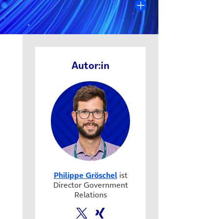
Autor:in
Philippe Gröschel
ist
em Tab)
Director Government
Relations