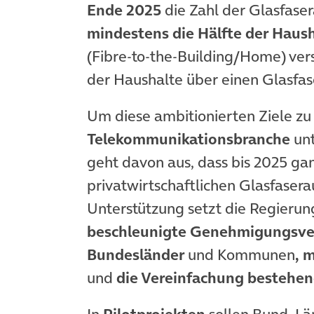
Ende 2025
die Zahl der Glasfase
mindestens die Hälfte der Hau
(Fibre-to-the-Building/Home) ver
der Haushalte über einen Glasfas
Um diese ambitionierten Ziele zu 
Telekommunikationsbranche
unt
geht davon aus, dass bis 2025 gan
privatwirtschaftlichen Glasfasera
Unterstützung setzt die Regierun
beschleunigte Genehmigungsver
Bundesländer
und Kommunen
,
m
und
die Vereinfachung bestehe
In
Pilotprojekten
sollen Bund, Lä