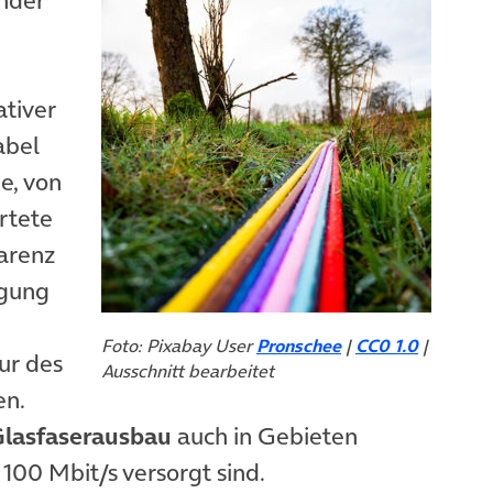
tiver
abel
e, von
rtete
arenz
rgung
Foto: Pixabay User
Pronschee
|
CC0 1.0
|
ur des
Ausschnitt bearbeitet
en.
lasfaserausbau
auch in Gebieten
 100 Mbit/s versorgt sind.