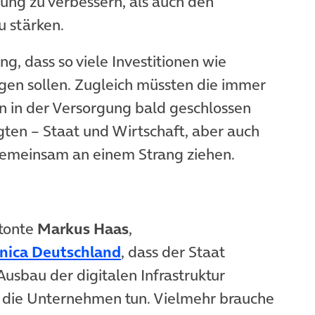
ung zu verbessern, als auch den
 stärken.
ng, dass so viele Investitionen wie
lgen sollen. Zugleich müssten die immer
 in der Versorgung bald geschlossen
igten – Staat und Wirtschaft, aber auch
meinsam an einem Strang ziehen.
etonte
Markus Haas
,
(öffnet in neuem Tab)
ónica Deutschland
, dass der Staat
 Ausbau der digitalen Infrastruktur
ts die Unternehmen tun. Vielmehr brauche