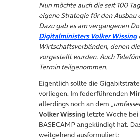
Nun möchte auch die seit 100 T
eigene Strategie für den Ausbau d
Dazu gab es am vergangenen Don
(
Digitalministers Volker Wissing
Wirtschaftsverbänden, denen di
vorgestellt wurden. Auch Telefó
Termin teilgenommen.
Eigentlich sollte die Gigabitstrat
vorliegen. Im federführenden
Min
allerdings noch an dem
„umfasse
Volker Wissing
letzte Woche bei
BASECAMP angekündigt hat. Das Zi
weitgehend ausformuliert: