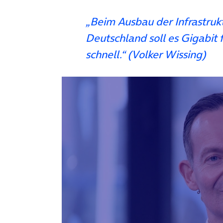
„Beim Ausbau der Infrastruktu
Deutschland soll es Gigabit 
schnell.“ (Volker Wissing)