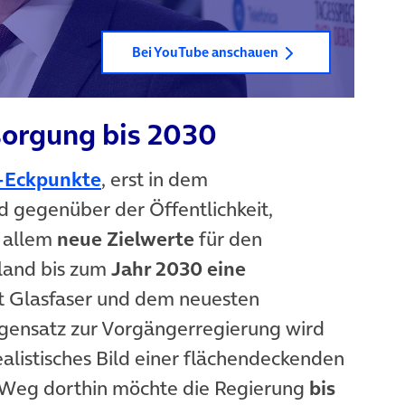
Bei YouTube anschauen
orgung bis 2030
(öffnet in neuem Tab)
e-Eckpunkte
, erst in dem
 gegenüber der Öffentlichkeit,
r allem
neue Zielwerte
für den
hland bis zum
Jahr 2030 eine
 Glasfaser und dem neuesten
gensatz zur Vorgängerregierung wird
ealistisches Bild einer flächendeckenden
 Weg dorthin möchte die Regierung
bis