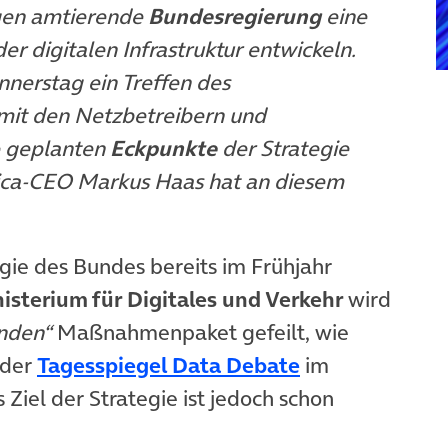
agen amtierende
Bundesregierung
eine
er digitalen Infrastruktur entwickeln.
nerstag ein Treffen des
öffnet in neuem Tab)
mit den Netzbetreibern und
e geplanten
Eckpunkte
der Strategie
nica-CEO Markus Haas hat an diesem
egie des Bundes bereits im Frühjahr
isterium für Digitales und Verkehr
wird
nden“
Maßnahmenpaket gefeilt, wie
(öffnet in neu
 der
Tagesspiegel Data Debate
im
el der Strategie ist jedoch schon