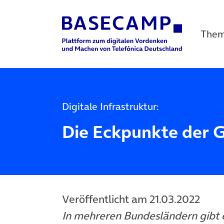
The
Main Navigation
Digitale Infrastruktur:
Die Eckpunkte der G
Veröffentlicht am 21.03.2022
In mehreren Bundesländern gibt es