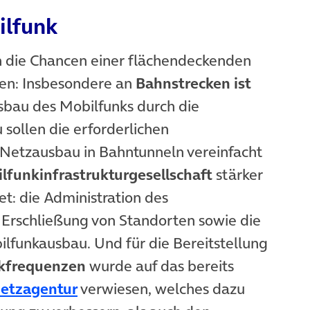
ilfunk
en die Chancen einer flächendeckenden
en: Insbesondere an
Bahnstrecken ist
sbau des Mobilfunks durch die
sollen die erforderlichen
Netzausbau in Bahntunneln vereinfacht
lfunkinfrastrukturgesellschaft
stärker
t: die Administration des
Erschließung von Standorten sowie die
funkausbau. Und für die Bereitstellung
kfrequenzen
wurde auf das bereits
(öffnet in neuem Tab)
netzagentur
verwiesen, welches dazu