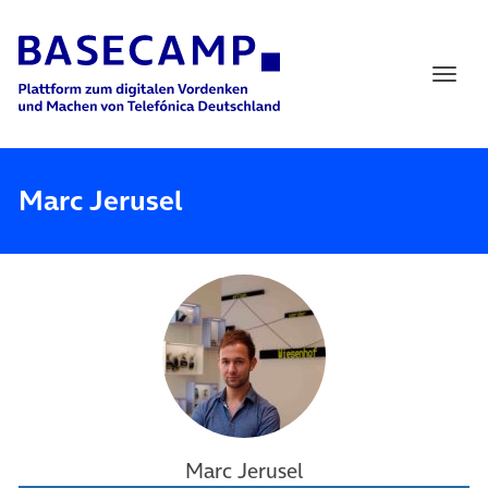
Main Navigation
Marc Jerusel
Marc Jerusel