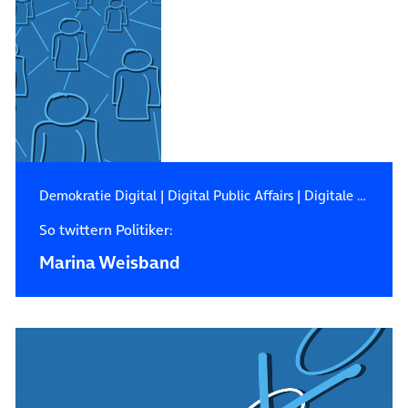
Demokratie Digital
|
Digital Public Affairs
|
Digitale Zukunft
So twittern Politiker:
Marina Weisband