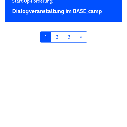
Start-Up-Förderung:
Dialogveranstaltung im BASE_camp
Posts navigation
1
2
3
»