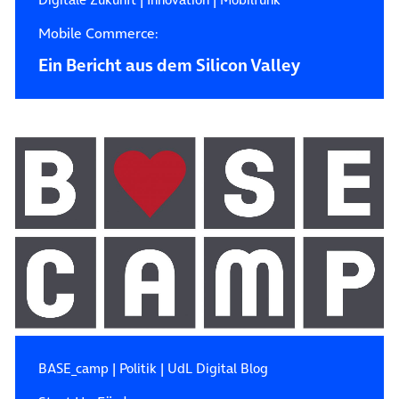
Mobile Commerce:
Ein Bericht aus dem Silicon Valley
BASE_camp
|
Politik
|
UdL Digital Blog