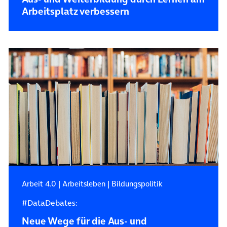
Arbeitsplatz verbessern
Arbeit 4.0
|
Arbeitsleben
|
Bildungspolitik
#DataDebates:
Neue Wege für die Aus- und