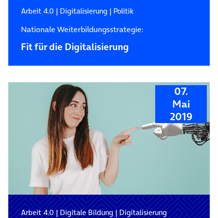
Arbeit 4.0
|
Digitalisierung
|
Politik
Nationale Weiterbildungsstrategie:
Fit für die Digitalisierung
07.
Mai
2019
Arbeit 4.0
|
Digitale Bildung
|
Digitalisierung