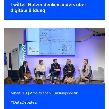
Twitter-Nutzer denken anders über
digitale Bildung
Arbeit 4.0
|
Arbeitsleben
|
Bildungspolitik
#DataDebates: