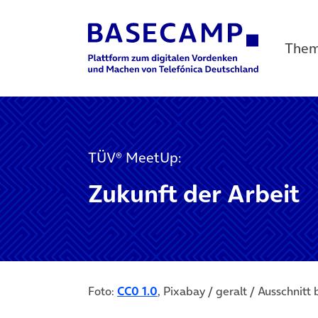
The
Main Navigation
TÜV® MeetUp:
Zukunft der Arbeit
Foto:
CC0 1.0
, Pixabay / geralt / Ausschnitt