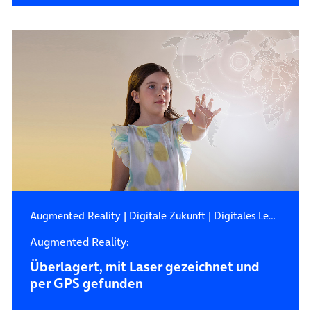
Augmented Reality
|
Digitale Zukunft
|
Digitales Leben
Augmented Reality:
Überlagert, mit Laser gezeichnet und
per GPS gefunden