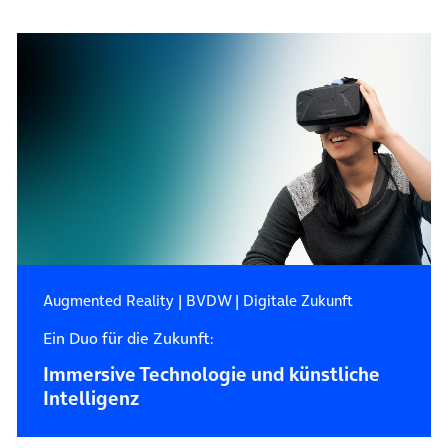
Augmented Reality
|
BVDW
|
Digitale Zukunft
Ein Duo für die Zukunft:
Immersive Technologie und künstliche
Intelligenz