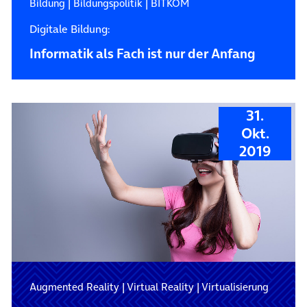
Bildung
|
Bildungspolitik
|
BITKOM
Digitale Bildung:
Informatik als Fach ist nur der Anfang
31.
Okt.
2019
Augmented Reality
|
Virtual Reality
|
Virtualisierung