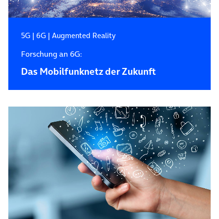
5G
|
6G
|
Augmented Reality
Forschung an 6G:
Das Mobilfunknetz der Zukunft