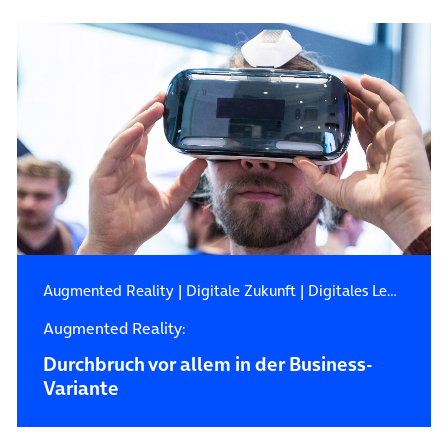
Augmented Reality
|
Digitale Zukunft
|
Digitales Leben
Augmented Reality:
Durchbruch vor allem in der Business-
Variante