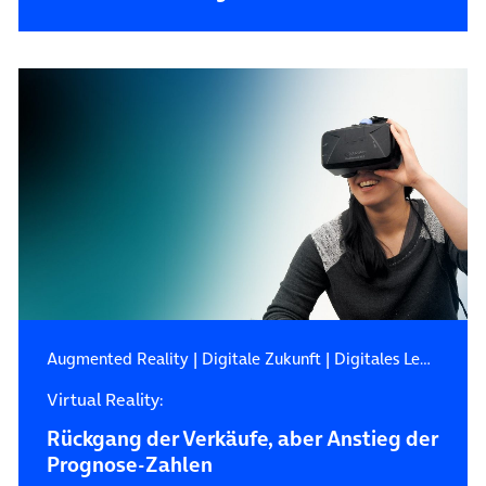
Augmented Reality
|
Digitale Zukunft
|
Digitales Leben
Virtual Reality:
Rückgang der Verkäufe, aber Anstieg der
Prognose-Zahlen