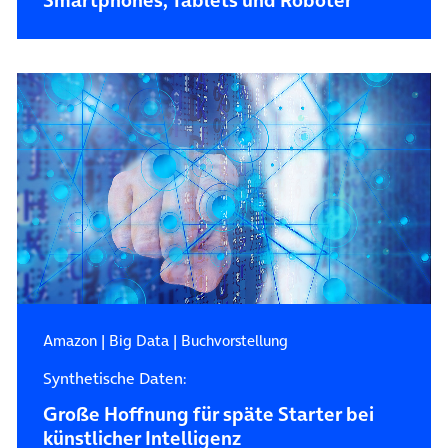
Smartphones, Tablets und Roboter
Amazon
|
Big Data
|
Buchvorstellung
Synthetische Daten:
Große Hoffnung für späte Starter bei
künstlicher Intelligenz