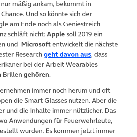
r nur mäßig ankam, bekommt in
 Chance. Und so könnte sich der
ogle am Ende noch als Geniestreich
z schläft nicht:
Apple
soll 2019 ein
gen und
Microsoft
entwickelt die nächste
(öffnet in neu
rester Research
geht davon aus
, dass
rikaner bei der Arbeit Wearables
 Brillen
gehören
.
ternehmen immer noch herum und oft
pen die Smart Glasses nutzen. Aber die
r und die Inhalte immer nützlicher. Das
wo Anwendungen für Feuerwehrleute,
gestellt wurden. Es kommen jetzt immer