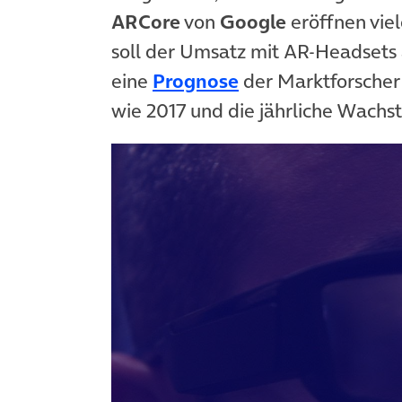
ARCore
von
Google
eröffnen vie
soll der Umsatz mit AR-Headsets 
(öffnet in neuem 
eine
Prognose
der Marktforscher 
wie 2017 und die jährliche Wachst