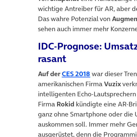
wichtige Antreiber für AR, aber
Das wahre Potenzial von
Augment
sehen auch immer mehr Konzern
IDC-Prognose: Umsatz
rasant
(öffnet in neu
Auf der
CES 2018
war dieser Tren
amerikanischen Firma
Vuzix
verkn
intelligenten Echo-Lautsprechern
Firma
Rokid
kündigte eine AR-Bri
ganz ohne Smartphone oder die U
auskommen soll. Immer mehr Gerä
ausgerüstet, denn die Programmi