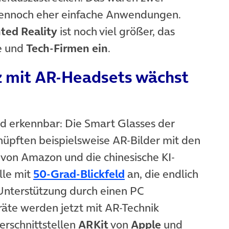
 dennoch eher einfache Anwendungen.
ed Reality
ist noch viel größer, das
e und
Tech-Firmen ein
.
 mit AR-Headsets wächst
em Tab)
d erkennbar: Die Smart Glasses der
üpften beispielsweise AR-Bilder mit den
 von Amazon und die chinesische KI-
(öffnet in neuem Ta
lle mit
50-Grad-Blickfeld
an, die endlich
nterstützung durch einen PC
te werden jetzt mit AR-Technik
erschnittstellen
ARKit
von
Apple
und