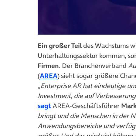
Ein großer Teil
des Wachstums wir
Unterhaltungssektor kommen, son
Firmen
. Der Branchenverband
Au
(öffnet in neuem Tab)
(
AREA
) sieht sogar größere Cha
„Enterprise AR hat eindeutige und
Investment, die auf Verbesserung
(öffnet in neuem Tab)
sagt
AREA-Geschäftsführer
Mark
bringt und die Menschen in der Nu
Anwendungsbereiche und verfügb
größer. Und das wird viel höhere