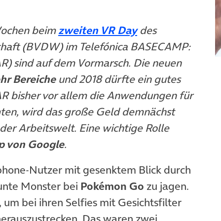
(öffnet in neuem
 Wochen beim
zweiten VR Day
des
chaft (BVDW) im Telefónica BASECAMP:
AR) sind auf dem Vormarsch. Die neuen
hr Bereiche
und 2018 dürfte ein gutes
 AR
bisher vor allem die Anwendungen für
en, wird das große Geld demnächst
er Arbeitswelt. Eine wichtige Rolle
p von Google
.
m Tab)
one-Nutzer mit gesenktem Blick durch
unte Monster bei
Pokémon Go
zu jagen.
um bei ihren Selfies mit Gesichtsfilter
erauszustrecken. Das waren zwei