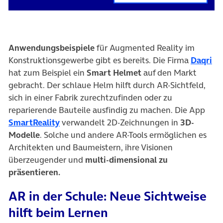
Anwendungsbeispiele
für Augmented Reality im
(ö
Konstruktionsgewerbe gibt es bereits. Die Firma
Daqri
hat zum Beispiel ein
Smart Helmet
auf den Markt
gebracht. Der schlaue Helm hilft durch AR-Sichtfeld,
sich in einer Fabrik zurechtzufinden oder zu
reparierende Bauteile ausfindig zu machen. Die App
(öffnet in neuem Tab)
SmartReality
verwandelt 2D-Zeichnungen in
3D-
Modelle
. Solche und andere AR-Tools ermöglichen es
Architekten und Baumeistern, ihre Visionen
überzeugender und
multi-dimensional
zu
präsentieren.
AR in der Schule: Neue Sichtweise
hilft beim Lernen