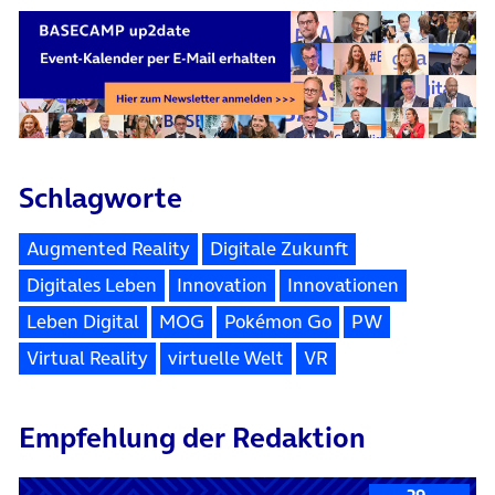
Schlagworte
Augmented Reality
Digitale Zukunft
Digitales Leben
Innovation
Innovationen
Leben Digital
MOG
Pokémon Go
PW
Virtual Reality
virtuelle Welt
VR
Empfehlung der Redaktion
29.