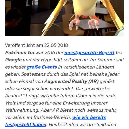
Veröffentlicht am 22.05.2018
(öffne
Pokémon Go
war 2016 der
meistgesuchte Begriff
bei
Google
und der Hype hält seitdem an. Im Sommer soll
(öffnet in neuem Tab)
es wieder
große Events
in verschiedenen Ländern
geben. Spätestens durch das Spiel hat beinahe jeder
schon einmal von
Augmented Reality (AR)
gehört
oder sie sogar schon verwendet. Die „erweiterte
Realität“ bringt virtuelle Informationen in die reale
Welt und sorgt so für eine Erweiterung unserer
Wahrnehmung. Aber AR bietet noch weitaus mehr,
vor allem im Business-Bereich,
wie wir bereits
(öffnet in neuem Tab)
festgestellt haben
. Heute stellen wir drei Sektoren