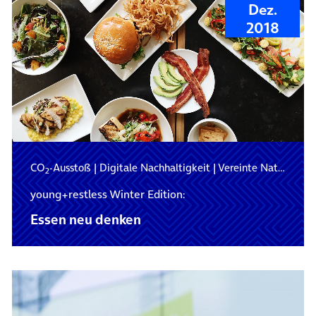
Dez.
2018
CO
-Ausstoß
|
Digitale Nachhaltigkeit
|
Vereinte Nationen
2
young+restless Winter Edition:
Essen neu denken