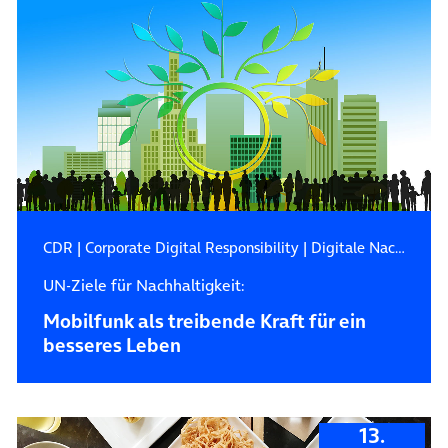
CDR
|
Corporate Digital Responsibility
|
Digitale Nachhaltigkeit
UN-Ziele für Nachhaltigkeit:
Mobilfunk als treibende Kraft für ein
besseres Leben
13.