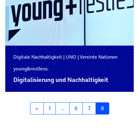
Digitale Nachhaltigkeit
|
UNO
|
Vereinte Nationen
young&restless:
Digitalisierung und Nachhaltigkeit
Posts navigation
«
1
…
6
7
8