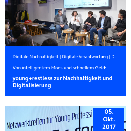
Digitale Nachhaltigkeit
|
Digitale Verantwortung
|
Digitalisierung
Von intelligentem Moos und schnellem Geld:
young+restless zur Nachhaltigkeit und
Digitalisierung
05.
Okt.
2017