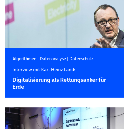
Algorithmen
|
Datenanalyse
|
Datenschutz
Interview mit Karl-Heinz Land:
Digitalisierung als Rettungsanker für
Erde