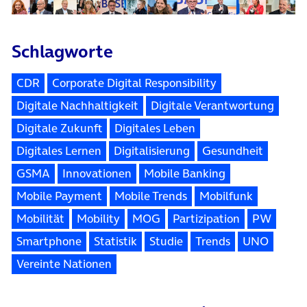
Schlagworte
CDR
Corporate Digital Responsibility
Digitale Nachhaltigkeit
Digitale Verantwortung
Digitale Zukunft
Digitales Leben
Digitales Lernen
Digitalisierung
Gesundheit
GSMA
Innovationen
Mobile Banking
Mobile Payment
Mobile Trends
Mobilfunk
Mobilität
Mobility
MOG
Partizipation
PW
Smartphone
Statistik
Studie
Trends
UNO
Vereinte Nationen