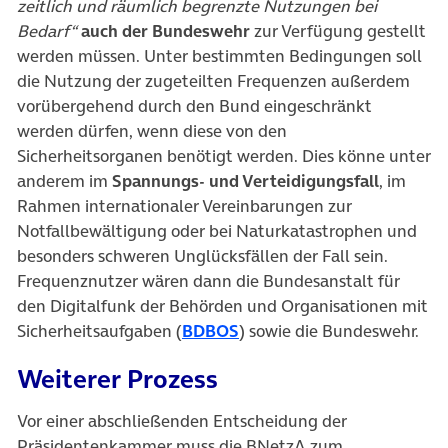
zeitlich und räumlich begrenzte Nutzungen bei
Bedarf“
auch der Bundeswehr
zur Verfügung gestellt
werden müssen. Unter bestimmten Bedingungen soll
die Nutzung der zugeteilten Frequenzen außerdem
vorübergehend durch den Bund eingeschränkt
werden dürfen, wenn diese von den
Sicherheitsorganen benötigt werden. Dies könne unter
anderem im
Spannungs- und Verteidigungsfall
, im
Rahmen internationaler Vereinbarungen zur
Notfallbewältigung oder bei Naturkatastrophen und
besonders schweren Unglücksfällen der Fall sein.
Frequenznutzer wären dann die Bundesanstalt für
den Digitalfunk der Behörden und Organisationen mit
(öffnet in neuem Tab)
Sicherheitsaufgaben (
BDBOS
) sowie die Bundeswehr.
Weiterer Prozess
Vor einer abschließenden Entscheidung der
Präsidentenkammer muss die BNetzA zum