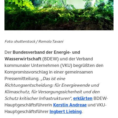
Foto: shutterstock / Romolo Tavani
Der
Bundesverband der Energie- und
Wasserwirtschaft
(BDEW) und der Verband
kommunaler Unternehmen (VKU) begrüßten den
Kompromissvorschlag in einer gemeinsamen
Pressemitteilung.
„Das ist eine
Richtungsentscheidung: für Energiewende und
Klimaschutz, für Versorgungssicherheit und den
(öffnet in n
Schutz kritischer Infrastrukturen“
,
erklärten
BDEW-
(öffnet in neue
Hauptgeschäftsführerin
Kerstin Andreae
und VKU-
(öffnet in neuem 
Hauptgeschäftsführer
Ingbert Liebing
.