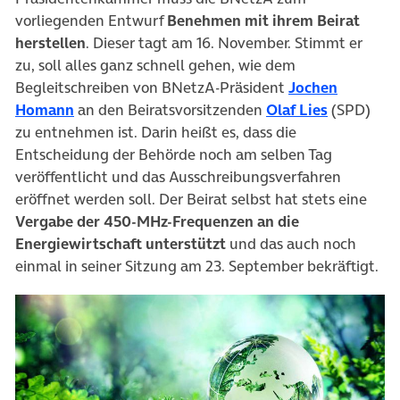
vorliegenden Entwurf
Benehmen mit ihrem Beirat
herstellen
. Dieser tagt am 16. November. Stimmt er
zu, soll alles ganz schnell gehen, wie dem
Begleitschreiben von BNetzA-Präsident
Jochen
(öffnet in neuem Tab)
(öffnet in
Homann
an den Beiratsvorsitzenden
Olaf Lies
(SPD)
zu entnehmen ist. Darin heißt es, dass die
Entscheidung der Behörde noch am selben Tag
veröffentlicht und das Ausschreibungsverfahren
eröffnet werden soll. Der Beirat selbst hat stets eine
Vergabe der 450-MHz-Frequenzen an die
Energiewirtschaft unterstützt
und das auch noch
einmal in seiner Sitzung am 23. September bekräftigt.