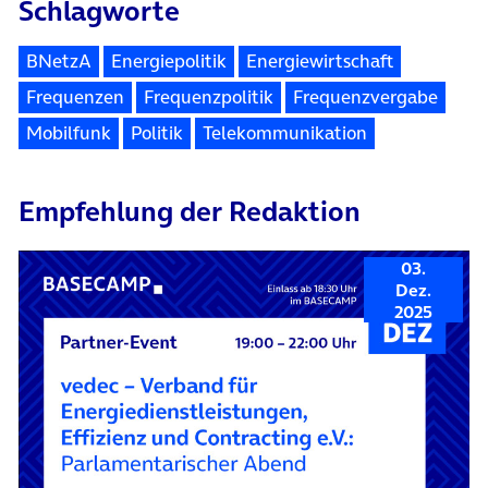
Schlagworte
BNetzA
Energiepolitik
Energiewirtschaft
Frequenzen
Frequenzpolitik
Frequenzvergabe
Mobilfunk
Politik
Telekommunikation
Empfehlung der Redaktion
03.
Dez.
2025