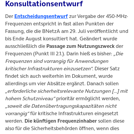
Konsultationsentwurf
(öffnet in neuem Tab)
Der
Entscheidungsentwurf
zur Vergabe der 450-MHz-
Frequenzen entspricht in fast allen Punkten der
Fassung, die die BNetzA am 29. Juli veröffentlicht und
bis Ende August konsultiert hat. Geändert wurde
ausschließlich die
Passage zum Nutzungszweck
der
Frequenzen (Punkt III 2.1.). Darin hieß es bisher:
„Die
Frequenzen sind vorrangig für Anwendungen
kritischer Infrastrukturen einzusetzen“.
Dieser Satz
findet sich auch weiterhin im Dokument, wurde
allerdings um vier Absätze ergänzt. Danach sollen
„erforderliche sicherheitsrelevante Nutzungen […] mit
hohem Schutzniveau“
prioritär ermöglicht werden,
„soweit die Datenübertragungskapazitäten nicht
vorrangig“
für kritische Infrastrukturen eingesetzt
werden.
Die künftigen Frequenzinhaber
sollen diese
also für die Sicherheitsbehörden öffnen, wenn dies