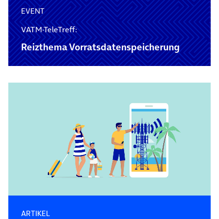
EVENT
VATM-TeleTreff:
Reizthema Vorratsdaten­speicherung
ARTIKEL