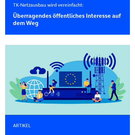
TK-Netzausbau wird vereinfacht:
Überragendes öffentliches Interesse auf
dem Weg
ARTIKEL