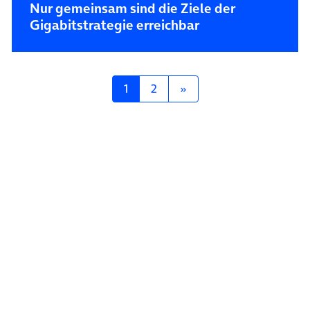
Nur gemeinsam sind die Ziele der
Gigabitstrategie erreichbar
Posts navigation
1
2
»