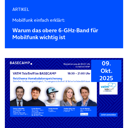
ARTIKEL
Mobilfunk einfach erklärt:
Warum das obere 6-GHz-Band für
Mobilfunk wichtig ist
09.
Okt.
2025