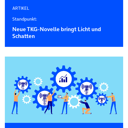
ARTIKEL
Standpunkt:
Neue TKG-Novelle bringt Licht und
Schatten