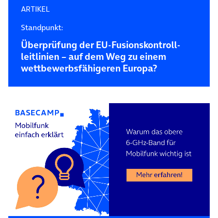
ARTIKEL
Standpunkt:
Überprüfung der EU-Fusions­kontroll­
leitlinien – auf dem Weg zu einem
wettbewerbs­fähigeren Europa?