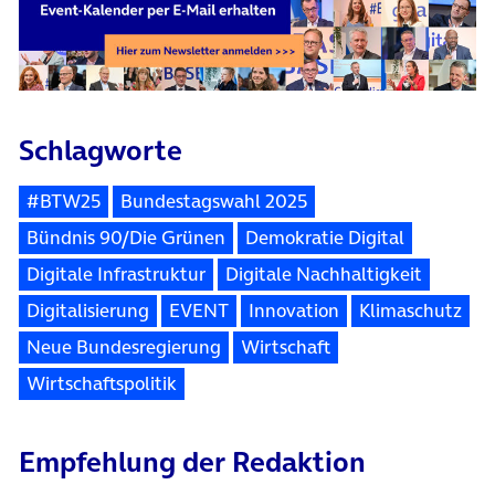
Schlagworte
#BTW25
Bundestagswahl 2025
Bündnis 90/Die Grünen
Demokratie Digital
Digitale Infrastruktur
Digitale Nachhaltigkeit
Digitalisierung
EVENT
Innovation
Klimaschutz
Neue Bundesregierung
Wirtschaft
Wirtschaftspolitik
Empfehlung der Redaktion