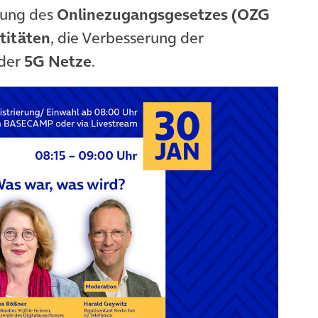
lung des
Onlinezugangsgesetzes (OZG
ntitäten
, die Verbesserung der
 der
5G Netze
.