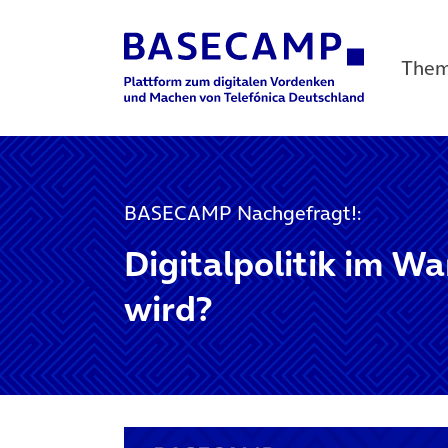
The
Main Navigation
BASECAMP Nachgefragt!:
Digitalpolitik im W
wird?