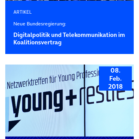
ARTIKEL
Neue Bundesregierung:
Digitalpolitik und Telekommunikation im
Koalitionsvertrag
08.
Feb.
2018