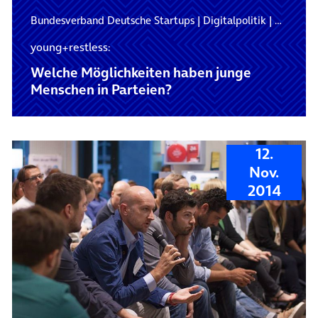
Bundesverband Deutsche Startups
|
Digitalpolitik
|
Globalis
young+restless:
Welche Möglichkeiten haben junge
Menschen in Parteien?
12.
Nov.
2014