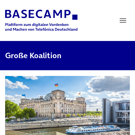
Main Navigation
Große Koalition