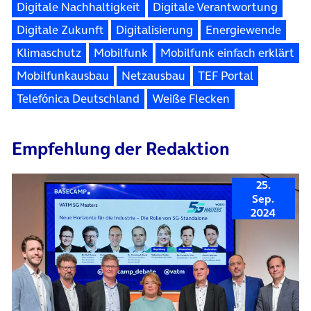
Digitale Nachhaltigkeit
Digitale Verantwortung
Digitale Zukunft
Digitalisierung
Energiewende
Klimaschutz
Mobilfunk
Mobilfunk einfach erklärt
Mobilfunkausbau
Netzausbau
TEF Portal
Telefónica Deutschland
Weiße Flecken
Empfehlung der Redaktion
25.
Sep.
2024