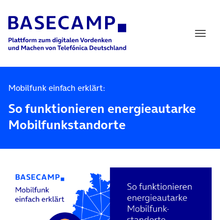
Main Navigation
Mobilfunk einfach erklärt:
So funktionieren energieautarke
Mobilfunkstandorte