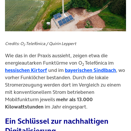
Credits: O
Telefónica / Quirin Leppert
2
Wie das in der Praxis aussieht, zeigen etwa die
energieautarken Funktürme von O
Telefónica im
2
(öffnet in neuem Tab)
(öffne
hessischen Kirtorf
und im
bayerischen Sindlbach
, wo
vorher Funklöcher bestanden. Durch die lokale
Stromerzeugung werden dort im Vergleich zu einem
mit konventionellem Strom betriebenen
Mobilfunkturm jeweils
mehr als 13.000
Kilowattstunden
im Jahr eingespart.
Ein Schlüssel zur nachhaltigen
Digitalisierung