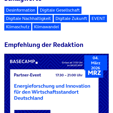
Desinformation
Digitale Gesellschaft
Digitale Nachhaltigkeit
Digitale Zukunft
EVENT
Klimaschutz
Klimawandel
Empfehlung der Redaktion
04.
März
2026