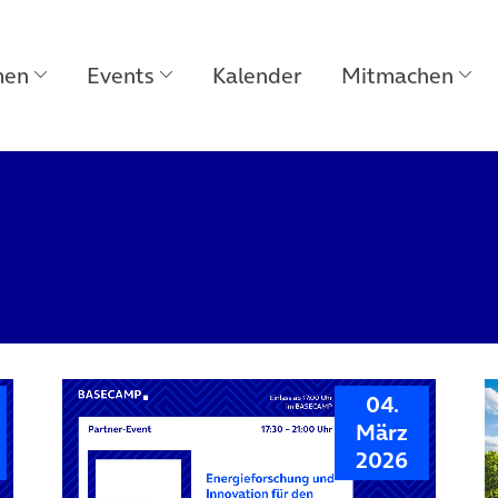
men
Events
Kalender
Mitmachen
04.
März
2026