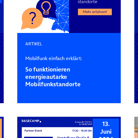
ARTIKEL
Mobilfunk einfach erklärt:
So funktionieren
energieautarke
Mobilfunkstandorte
13.
Juni