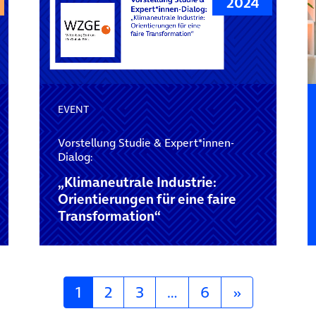
2024
EVENT
Vorstellung Studie & Expert*innen-
Dialog:
„Klimaneutrale Industrie:
Orientierungen für eine faire
Transformation“
1
2
3
…
6
»