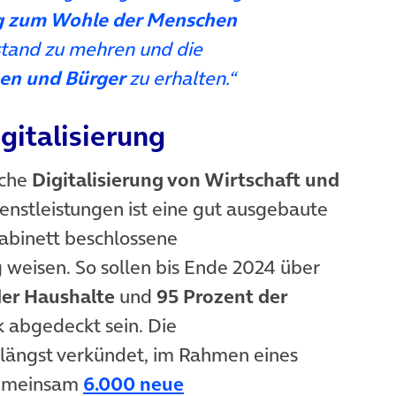
ng zum Wohle der Menschen
tand zu mehren und die
nen und Bürger
zu erhalten.“
gitalisierung
iche
Digitalisierung von Wirtschaft und
Dienstleistungen ist eine gut ausgebaute
Kabinett beschlossene
euem Tab)
 weisen. So sollen bis Ende 2024 über
der Haushalte
und
95 Prozent der
 abgedeckt sein. Die
ängst verkündet, im Rahmen eines
gemeinsam
6.000 neue