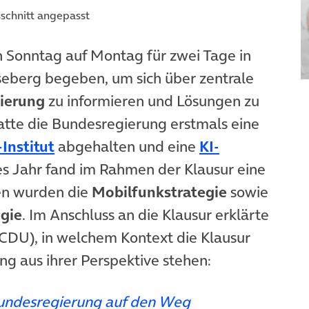
sschnitt angepasst
 neuem Tab)
n Sonntag auf Montag für zwei Tage in
seberg begeben, um sich über zentrale
sierung
zu informieren und Lösungen zu
atte die Bundesregierung erstmals eine
(öffnet in neuem Tab)
Institut
abgehalten und eine
KI-
es Jahr fand im Rahmen der Klausur eine
sen wurden die
Mobilfunkstrategie
sowie
gie
. Im Anschluss an die Klausur erklärte
öffnet in neuem Tab)
CDU), in welchem Kontext die Klausur
ng aus ihrer Perspektive stehen:
 Bundesregierung auf den Weg