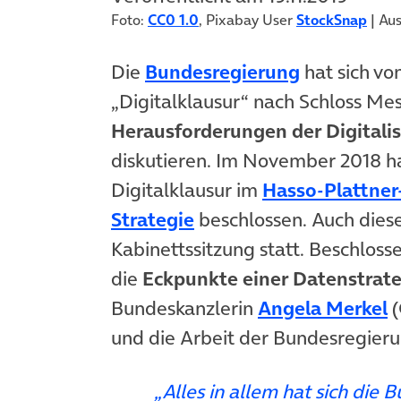
Foto:
CC0 1.0
, Pixabay User
StockSnap
| Au
(öffnet in
Die
Bundesregierung
hat sich vo
„Digitalklausur“ nach Schloss Me
Herausforderungen der Digitali
diskutieren. Im November 2018 h
Digitalklausur im
Hasso-Plattner-
(öffnet in neuem Tab)
Strategie
beschlossen. Auch dies
Kabinettssitzung statt. Beschlos
die
Eckpunkte einer Datenstrate
(
Bundeskanzlerin
Angela Merkel
(
und die Arbeit der Bundesregieru
„Alles in allem hat sich die