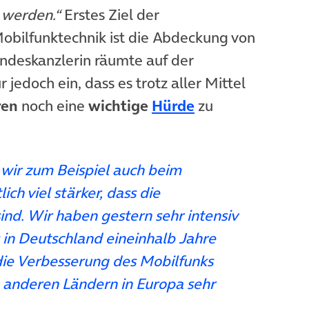
t werden.“
Erstes Ziel der
obilfunktechnik ist die Abdeckung von
ndeskanzlerin räumte auf der
 jedoch ein, dass es trotz aller Mittel
(öffnet in neuem
ren
noch eine
wichtige
Hürde
zu
wir zum Beispiel auch beim
ich viel stärker, dass die
nd. Wir haben gestern sehr intensiv
 in Deutschland eineinhalb Jahre
die Verbesserung des Mobilfunks
n anderen Ländern in Europa sehr