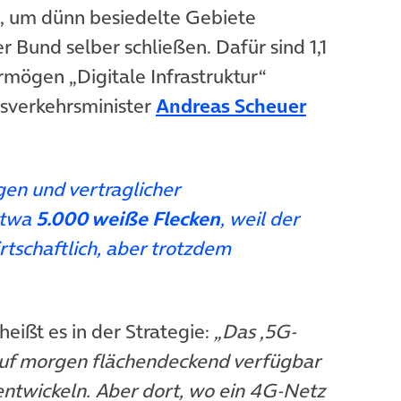
neuem Tab)
n, um dünn besiedelte Gebiete
r Bund selber schließen. Dafür sind 1,1
mögen „Digitale Infrastruktur“
(öffnet in
sverkehrsminister
Andreas Scheuer
gen und vertraglicher
etwa
5.000 weiße Flecken
, weil der
irtschaftlich, aber trotzdem
heißt es in der Strategie:
„Das ‚5G-
 auf morgen flächendeckend verfügbar
entwickeln. Aber dort, wo ein 4G-Netz