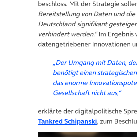
beschloss. Mit der Strategie soll
Bereitstellung von Daten und die
Deutschland signifikant gesteig
verhindert werden.“
Im Ergebnis w
datengetriebener Innovationen u
„Der Umgang mit Daten, den 
benötigt einen strategischen
das enorme Innovationspoten
Gesellschaft nicht aus,“
erklärte der digitalpolitische S
(öffnet in n
Tankred Schipanski
, zum Beschl