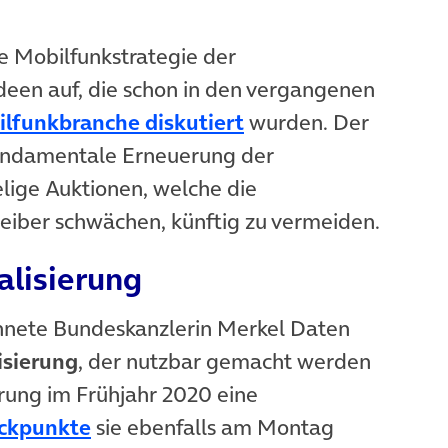
in neuem Tab)
ie Mobilfunkstrategie der
Ideen auf, die schon in den vergangenen
(öffnet in neuem Ta
ilfunkbranche diskutiert
wurden. Der
fundamentale Erneuerung der
lige Auktionen, welche die
reiber schwächen, künftig zu vermeiden.
alisierung
hnete Bundeskanzlerin Merkel Daten
isierung
, der nutzbar gemacht werden
rung im Frühjahr 2020 eine
(öffnet in neuem Tab)
ckpunkte
sie ebenfalls am Montag