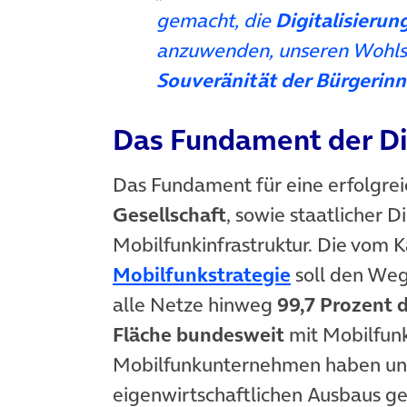
gemacht, die
Digitalisieru
anzuwenden, unseren Wohls
Souveränität der Bürgerin
Das Fundament der Di
Das Fundament für eine erfolgre
Gesellschaft
, sowie staatlicher 
Mobilfunkinfrastruktur. Die vom 
(öffnet in n
Mobilfunkstrategie
soll den Weg
alle Netze hinweg
99,7 Prozent 
Fläche bundesweit
mit Mobilfunk
Mobilfunkunternehmen haben unl
eigenwirtschaftlichen Ausbaus 