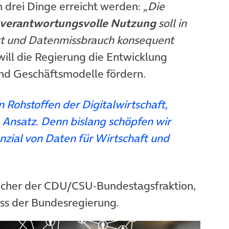
en drei Dinge erreicht werden:
„Die
verantwortungsvolle Nutzung
soll in
ert und Datenmissbrauch konsequent
ill die Regierung die Entwicklung
nd Geschäftsmodelle fördern.
Rohstoffen der Digitalwirtschaft,
 Ansatz. Denn bislang schöpfen wir
zial von Daten für Wirtschaft und
precher der CDU/CSU-Bundestagsfraktion,
euem Tab)
uss der Bundesregierung.