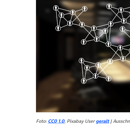
Foto:
CC0 1.0
, Pixabay User
geralt
| Ausschn