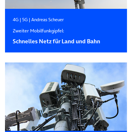
4G
|
5G
|
Andreas Scheuer
Zweiter Mobilfunkgipfel:
Schnelles Netz für Land und Bahn