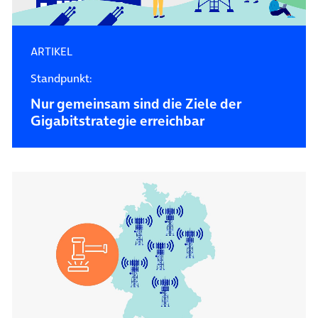
ARTIKEL
Standpunkt:
Nur gemeinsam sind die Ziele der
Gigabitstrategie erreichbar