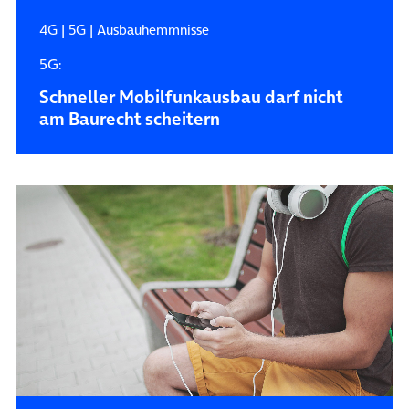
4G
|
5G
|
Ausbauhemmnisse
5G:
Schneller Mobilfunkausbau darf nicht
am Baurecht scheitern