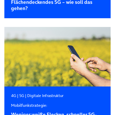
Flächendeckendes 5G – wie soll das
gehen?
4G
|
5G
|
Digitale Infrastruktur
Mobilfunkstrategie:
Weniger weiße Flecken, schneller 5G-