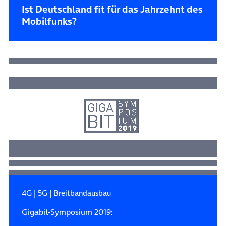
Ist Deutschland fit für das Jahrzehnt des
Mobilfunks?
4G
|
5G
|
Breitbandausbau
Gigabit-Symposium 2019: