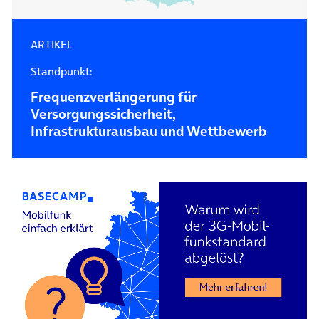
ARTIKEL
Standpunkt:
Frequenzverlängerung für
Versorgungssicherheit,
Infrastrukturausbau und Wettbewerb