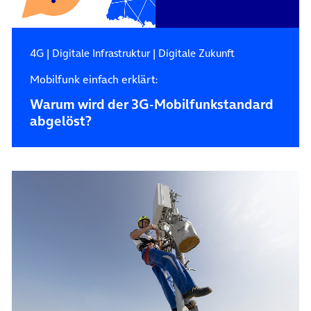
4G
|
Digitale Infrastruktur
|
Digitale Zukunft
Mobilfunk einfach erklärt:
Warum wird der 3G-Mobilfunkstandard
abgelöst?