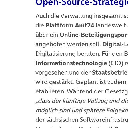
Open-Source-Strategi
Auch die Verwaltung insgesamt so
die
Plattform Amt24
landesweit a
über ein
Online-Beteiligungspor
angeboten werden soll.
Digital-
Digitalisierung beraten. Für den
B
Informationstechnologie
(CIO) i
vorgesehen und der
Staatsbetrie
wird gestärkt. Geplant ist zudem 
etablieren. Während der Gesetz
„dass der künftige Vollzug und di
möglich sind und spätere Folgek
der sächsischen Softwareinfrastru