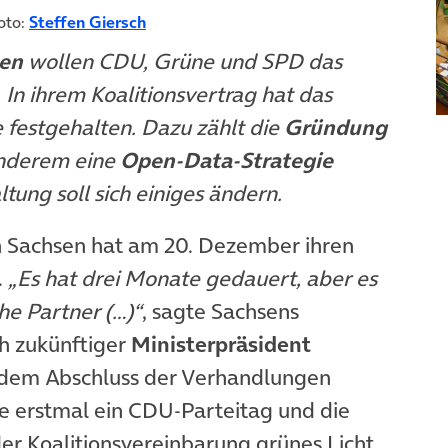
oto:
Steffen Giersch
sen
wollen CDU, Grüne und SPD das
n ihrem Koalitionsvertrag hat das
e festgehalten. Dazu zählt die
Gründung
anderem eine
Open-Data-Strategie
tung soll sich einiges ändern.
in Sachsen hat am 20. Dezember ihren
.
„Es hat drei Monate gedauert, aber es
he Partner (…)“
, sagte Sachsens
ch zukünftiger
Ministerpräsident
dem Abschluss der Verhandlungen
 erstmal ein CDU-Parteitag und die
r Koalitionsvereinbarung grünes Licht