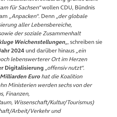
am für Sachsen“
wollen CDU, Bündnis
sam
„Anpacken“
. Denn
„der globale
sierung aller Lebensbereiche,
owie der soziale Zusammenhalt
kluge Weichenstellungen
„
, schreiben sie
Jahr 2024
und darüber hinaus
„ein
noch lebenswerterer Ort im Herzen
r Digitalisierung
„offensiv nutzt“
.
 Milliarden Euro
hat die Koalition
hn Ministerien werden sechs von der
s, Finanzen,
Raum, Wissenschaft/Kultur/Tourismus)
haft/Arbeit/Verkehr und