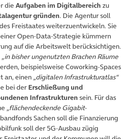
r die
Aufgaben im Digitalbereich
zu
talagentur gründen
. Die Agentur soll
 des Freistaates weiterzuentwickeln. Sie
ng einer Open-Data-Strategie kümmern
ung auf die Arbeitswelt berücksichtigen.
n
„in bisher ungenutzten Brachen Räume
werden, beispielsweise Coworking-Spaces
gt an, einen
„digitalen Infrastrukturatlas“
ge bei der
Erschließung und
bundenen Infrastrukturen
sein. Für das
ine
„flächendeckende Gigabit-
tbandfonds Sachen soll die Finanzierung
obilfunk soll der 5G-Ausbau zügig
s Freistaates und der Kommunen will die