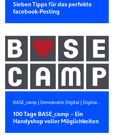
Sieben Tipps für das perfekte
facebook-Posting
BASE_camp
|
Demokratie Digital
|
Digitale Zukunft
100 Tage BASE_camp – Ein
Handyshop voller Möglichkeiten