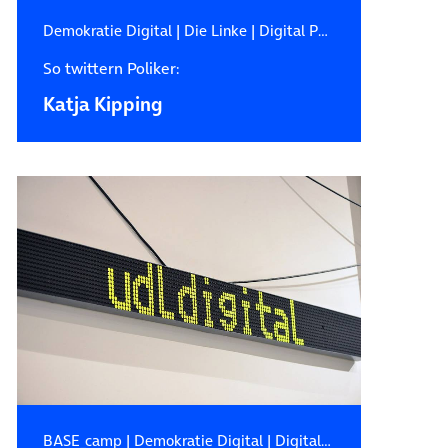
Demokratie Digital
|
Die Linke
|
Digital Public Affairs
So twittern Poliker:
Katja Kipping
BASE_camp
|
Demokratie Digital
|
Digitale Zukunft