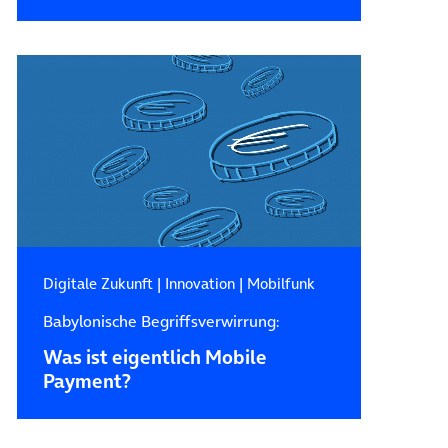
Digitale Zukunft
|
Innovation
|
Mobilfunk
Babylonische Begriffsverwirrung:
Was ist eigentlich Mobile
Payment?