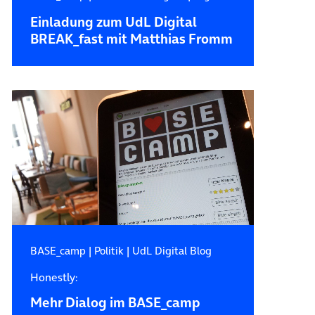
Einladung zum UdL Digital
BREAK_fast mit Matthias Fromm
BASE_camp
|
Politik
|
UdL Digital Blog
Honestly:
Mehr Dialog im BASE_camp