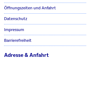
Öffnungszeiten und Anfahrt
Datenschutz
Impressum
Barrierefreiheit
Adresse & Anfahrt
Mittelstraße 51 - 53
10117 Berlin
Karte bei Google Maps anzeigen
Das BASECAMP ist die Plattform zum
digitalen Vordenken und Machen von
Telefónica Deutschland. Als Debattenraum,