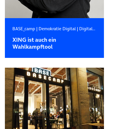
BASE_camp
|
Demokratie Digital
|
Digitale Zukunft
XING ist auch ein
Wahlkampftool