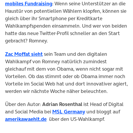
(öffnet in neuem Tab)
mobiles Fundraising
: Wenn seine Unterstützer an die
Haustür von potentiellen Wählern klopfen, können sie
gleich über ihr Smartphone per Kreditkarte
Wahlkampfspenden einsammeln. Und wer von beiden
hatte das neue Twitter-Profil schneller an den Start
gebracht? Romney.
(öffnet in neuem Tab)
Zac Moffat sieht
sein Team und den digitalen
Wahlkampf von Romney natürlich zumindest
gleichauf mit dem von Obama, wenn nicht sogar mit
Vorteilen. Ob das stimmt oder ob Obama immer noch
Vorteile im Social Web hat und dort innovativer agiert,
werden wir nächste Woche näher beleuchten.
Über den Autor:
Adrian Rosenthal
ist Head of Digital
(öffnet in neuem Tab
and Social Media bei
MSL Germany
und bloggt auf
(öffnet in neuem Tab)
amerikawaehlt.de
über den US-Wahlkampf.