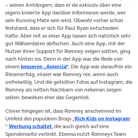
– seinen Anhängern, dass er sie exklusiv über eine
eigens kreierte App darüber informieren werde, wer
sein Running Mate sein wird. Obwohl vorher schon
feststand, dass er sich für Paul Ryan entschieden
hatte. Aber mit so einer App lassen sich natürlich sehr
gut Wählerdaten abfischen. Auch eine App, mit der
Nutzer ihren Support für Romney zeigen sollten, ging
nach hinten los. Denn in der App war die Rede von
(öffnet in neuem Tab)
einem
besseren „Amercia“
. Die App war daraufhin ein
Riesenerfolg, viraler war Romney nie, wenn auch
unfreiwillig. Und die geteilten Fotos auf Instagram, die
Romney als netten Nachbarn von nebenan zeigen
sollen, bewirken eher das Gegenteil.
Clever hingegen ist, dass Romney anscheinend im
Umfeld des populären Blogs „
Rich Kids on Instagram
(öffnet in neuem Tab)
(öffnet in neuem Tab)
“
Werbung schaltet
, die auch gleich auf eine
Spendenseite verlinkt. Ebenso nutzt Romneys Team