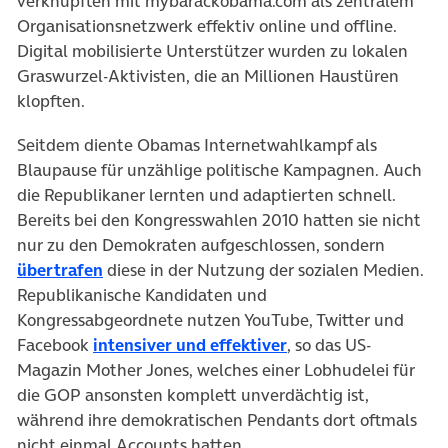
verknüpften mit mybarackobama.com als zentralem
Organisationsnetzwerk effektiv online und offline.
Digital mobilisierte Unterstützer wurden zu lokalen
Graswurzel-Aktivisten, die an Millionen Haustüren
klopften.
Seitdem diente Obamas Internetwahlkampf als
Blaupause für unzählige politische Kampagnen. Auch
die Republikaner lernten und adaptierten schnell.
Bereits bei den Kongresswahlen 2010 hatten sie nicht
nur zu den Demokraten aufgeschlossen, sondern
(öffnet in neuem Tab)
übertrafen
diese in der Nutzung der sozialen Medien.
Republikanische Kandidaten und
Kongressabgeordnete nutzen YouTube, Twitter und
(öffnet in neuem Tab
Facebook
intensiver und effektiver
, so das US-
Magazin Mother Jones, welches einer Lobhudelei für
die GOP ansonsten komplett unverdächtig ist,
während ihre demokratischen Pendants dort oftmals
nicht einmal Accounts hatten.