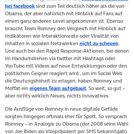
(öffnet in neuem Tab)
bei facebook
sind zum Teil deutlich höher als die von
Obama, der aber natürlich mit Hinblick auf Fans auf
einem ganz anderen Level angekommen ist. Ebenso
braucht Team Romney den Vergleich mit Hinblick auf
Indikatoren wie Interaktionsrate oder Viralität von
(öffne
Inhalten in sozialen Netzwerken
nicht zu scheuen
.
Und auch bei den Rapid Response-Aktionen, bei denen
im Handumdrehen via twitter mit Hashtags oder
YouTube mit Videos auf neue Entwicklungen oder den
politischen Gegner reagiert wird , um im Social Web
die Deutungshoheit zu erlagen, haben Romney und
(öffnet in neuem Tab
Moffat ein
eigenes Team aufgebaut
. So weit, so gut –
aber nichts wirklich Neues, nichts Innovatives.
Die Ausflüge von Romney in neue digitale Gefilde
sorgten hingegen oftmals eher für Spott. So versprach
Romney – in Analogie zu Obama (der 2008 seine Wahl
von Joe Biden als Vizepräsident per SMS bekanntgab)