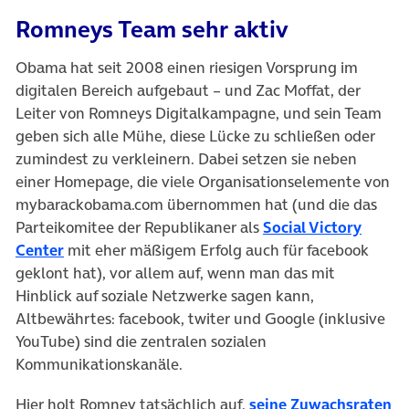
Romneys Team sehr aktiv
Obama hat seit 2008 einen riesigen Vorsprung im
digitalen Bereich aufgebaut – und Zac Moffat, der
Leiter von Romneys Digitalkampagne, und sein Team
geben sich alle Mühe, diese Lücke zu schließen oder
zumindest zu verkleinern. Dabei setzen sie neben
einer Homepage, die viele Organisationselemente von
mybarackobama.com übernommen hat (und die das
Parteikomitee der Republikaner als
Social Victory
(öffnet in neuem Tab)
Center
mit eher mäßigem Erfolg auch für facebook
geklont hat), vor allem auf, wenn man das mit
Hinblick auf soziale Netzwerke sagen kann,
Altbewährtes: facebook, twiter und Google (inklusive
YouTube) sind die zentralen sozialen
Kommunikationskanäle.
Hier holt Romney tatsächlich auf,
seine Zuwachsraten