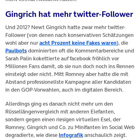
Gingrich hat mehr twitter-Follower
Und 2012? Newt Gingrich hatte zwar mehr twitter-
Follower (von denen nach konservativen Schätzungen
(öffnet i
wohl aber nur
acht Prozent keine Fakes waren
), die
(öffnet in neuem Tab)
Paulbots
dominierten oft die Kommentarbereiche und
Sarah Palin kokettierte auf facebook fröhlich vor
Millionen Fans damit, ob sie nun doch noch ins Rennen
einsteigt oder nicht. Mitt Romney aber hatte die mit
Abstand professionellste Kampagne aller Kandidaten
in den GOP-Vorwahlen, auch im digitalen Bereich.
Allerdings ging es danach nicht mehr um den
Rüssellängenvergleich mit anderen Elefanten,
sondern gegen einen riesigen virtuellen Esel, der
Romney, Gingrich und Co. zu Minifanten im Social Web
(öffnet in neuem Tab)
degradierte, wie diese
Infografik
anschaulich zeigt.