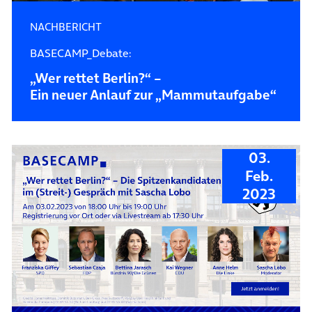
NACHBERICHT
BASECAMP_Debate:
„Wer rettet Berlin?“ –
Ein neuer Anlauf zur „Mammutaufgabe“
03.
Feb.
2023