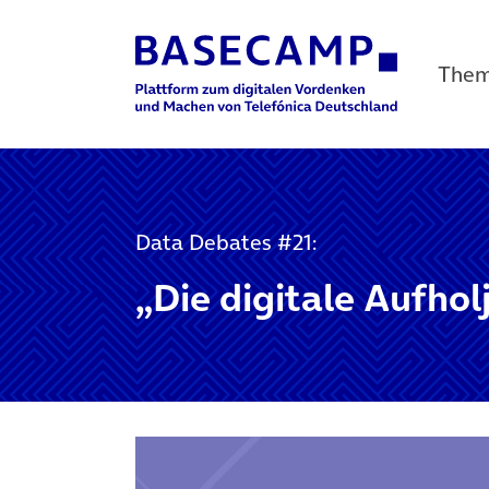
The
Main Navigation
Data Debates #21:
„Die digitale Aufhol