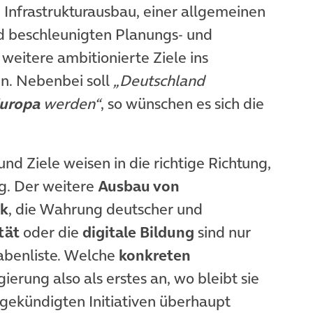
n Infrastrukturausbau, einer allgemeinen
nd beschleunigten Planungs- und
itere ambitionierte Ziele ins
n. Nebenbei soll
„Deutschland
Europa
werden“
, so wünschen es sich die
 Ziele weisen in die richtige Richtung,
g. Der weitere
Ausbau von
nk
, die Wahrung deutscher und
tät
oder die
digitale Bildung
sind nur
abenliste. Welche
konkreten
erung also als erstes an, wo bleibt sie
gekündigten Initiativen überhaupt