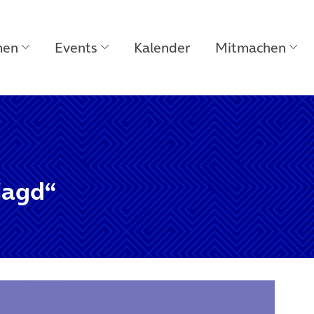
men
Events
Kalender
Mitmachen
jagd“