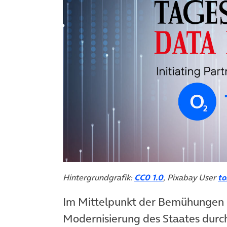
(öffnet in neuem Tab)
Hintergrundgrafik:
CC0 1.0
, Pixabay User
t
Im Mittelpunkt der Bemühungen d
Modernisierung des Staates dur