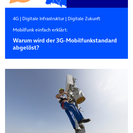
4G
|
Digitale Infrastruktur
|
Digitale Zukunft
Mobilfunk einfach erklärt:
Warum wird der 3G-Mobilfunkstandard
abgelöst?