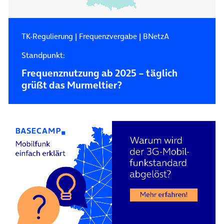
TK-Regulierung
|
Frequenzvergabe
|
BNetzA
Standpunkt:
Frequenznutzung ab 2025 – täglich
grüßt das Murmeltier?