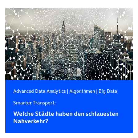
Advanced Data Analytics
|
Algorithmen
|
Big Data
Smarter Transport:
Welche Städte haben den schlauesten
Nahverkehr?