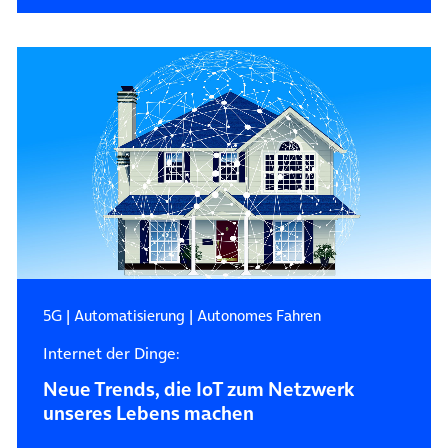
5G
|
Automatisierung
|
Autonomes Fahren
Internet der Dinge:
Neue Trends, die IoT zum Netzwerk
unseres Lebens machen