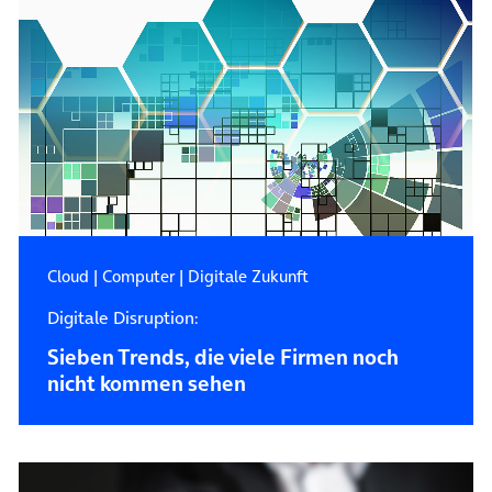
Cloud
|
Computer
|
Digitale Zukunft
Digitale Disruption:
Sieben Trends, die viele Firmen noch
nicht kommen sehen