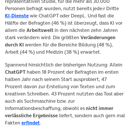
repräsentativen Studie, für die mehr als 30.000
Personen befragt wurden, nutzt bereits jede:r Dritte
(öffnet in neuem Tab)
KI-Dienste
wie ChatGPT oder DeepL. Und fast die
Hälfte der Befragten (46 %) ist überzeugt, dass KI vor
allem die
Arbeitswelt
in den nächsten zehn Jahren
stark verändern wird. Die größten
Veränderungen
durch KI
werden für die Bereiche Bildung (48 %),
Arbeit (44 %) und Medizin (38 %) erwartet.
Spannend hinsichtlich der bisherigen Nutzung: Allein
ChatGPT
haben 18 Prozent der Befragten im ersten
halben Jahr nach seinem Start ausprobiert, 47
Prozent davon zur Erstellung von Texten und zum
kreativen Schreiben. 43 Prozent nutzten das Tool aber
auch als Suchmaschine bzw. zur
Informationsbeschaffung, obwohl es
nicht immer
verlässliche Ergebnisse
liefert, sondern auch gern mal
Fakten
erfindet
.