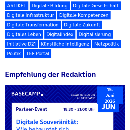
ARTIKEL
Digitale Bildung
Digitale Gesellschaft
Digitale Infrastruktur
Digitale Kompetenzen
Digitale Transformation
Digitale Zukunft
Digitales Leben
Digitalindex
Digitalisierung
Initiative D21
Künstliche Intelligenz
Netzpolitik
Politik
TEF Portal
Empfehlung der Redaktion
15.
Juni
2026