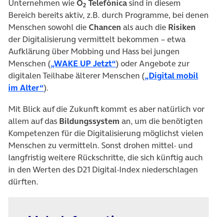
Unternehmen wie
O
Telefónica
sind in diesem
2
Bereich bereits aktiv, z.B. durch Programme, bei denen
Menschen sowohl die
Chancen
als auch die
Risiken
der Digitalisierung vermittelt bekommen – etwa
Aufklärung über Mobbing und Hass bei jungen
(öffnet in neuem Tab)
Menschen (
„WAKE UP Jetzt“
) oder Angebote zur
digitalen Teilhabe älterer Menschen (
„Digital mobil
(öffnet in neuem Tab)
im Alter“
).
Mit Blick auf die Zukunft kommt es aber natürlich vor
allem auf das
Bildungssystem
an, um die benötigten
Kompetenzen für die Digitalisierung möglichst vielen
Menschen zu vermitteln. Sonst drohen mittel- und
langfristig weitere Rückschritte, die sich künftig auch
in den Werten des D21 Digital-Index niederschlagen
dürften.