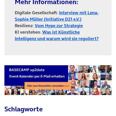
Mehr Informationen:
Digitale Gesellschaft
:
Interview mit Lena-
(öffnet in neuem
Sophie Müller (Initiative D21 e.V.)
(öffnet in neuem
Resilienz
:
Vom Hype zur Strategie
KI verstehen
:
Was ist Künstliche
(öffnet 
Intelligenz und warum wird sie reguliert?
Schlagworte