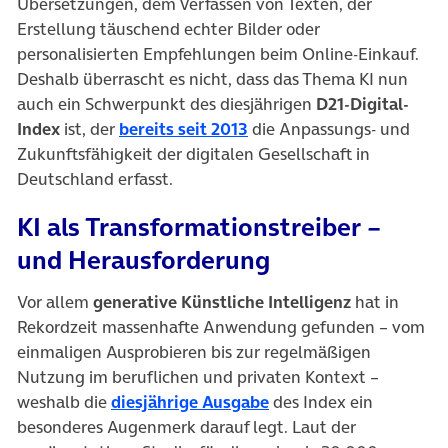
Übersetzungen, dem Verfassen von Texten, der
Erstellung täuschend echter Bilder oder
personalisierten Empfehlungen beim Online-Einkauf.
Deshalb überrascht es nicht, dass das Thema KI nun
auch ein Schwerpunkt des diesjährigen
D21-Digital-
(öffnet in neuem Tab)
Index
ist, der
bereits seit 2013
die Anpassungs- und
Zukunftsfähigkeit der digitalen Gesellschaft in
Deutschland erfasst.
KI als Transformationstreiber –
und Herausforderung
Vor allem
generative Künstliche Intelligenz
hat in
Rekordzeit massenhafte Anwendung gefunden – vom
einmaligen Ausprobieren bis zur regelmäßigen
Nutzung im beruflichen und privaten Kontext –
(öffnet in neuem Tab)
weshalb die
diesjährige Ausgabe
des Index ein
besonderes Augenmerk darauf legt. Laut der