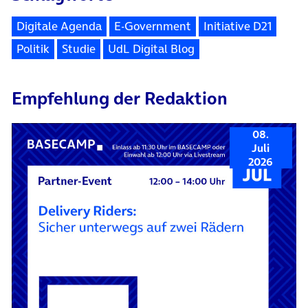
Digitale Agenda
E-Government
Initiative D21
Politik
Studie
UdL Digital Blog
Empfehlung der Redaktion
08.
Juli
2026